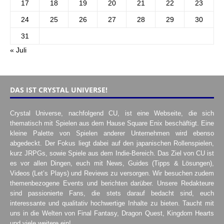
17
18
19
20
21
22
23
24
25
26
27
28
29
30
31
« Juli
DAS IST CRYSTAL UNIVERSE!
Crystal Universe, nachfolgend CU, ist eine Webseite, die sich
thematisch mit Spielen aus dem Hause Square Enix beschäftigt. Eine
kleine Palette von Spielen anderer Unternehmen wird ebenso
abgedeckt. Der Fokus liegt dabei auf den japanischen Rollenspielen,
kurz JRPGs, sowie Spiele aus dem Indie-Bereich. Das Ziel von CU ist
es vor allen Dingen, euch mit News, Guides (Tipps & Lösungen),
Videos (Let’s Plays) und Reviews zu versorgen. Wir besuchen zudem
themenbezogene Events und berichten darüber. Unsere Redakteure
sind passionierte Fans, die stets darauf bedacht sind, euch
interessante und qualitativ hochwertige Inhalte zu bieten. Taucht mit
uns in die Welten von Final Fantasy, Dragon Quest, Kingdom Hearts
und viele weitere ein!