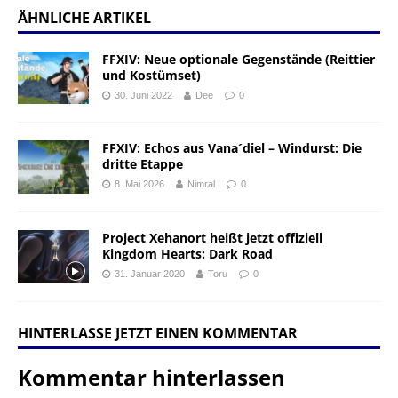
ÄHNLICHE ARTIKEL
FFXIV: Neue optionale Gegenstände (Reittier
und Kostümset)
30. Juni 2022
Dee
0
FFXIV: Echos aus Vana´diel – Windurst: Die
dritte Etappe
8. Mai 2026
Nimral
0
Project Xehanort heißt jetzt offiziell
Kingdom Hearts: Dark Road
31. Januar 2020
Toru
0
HINTERLASSE JETZT EINEN KOMMENTAR
Kommentar hinterlassen