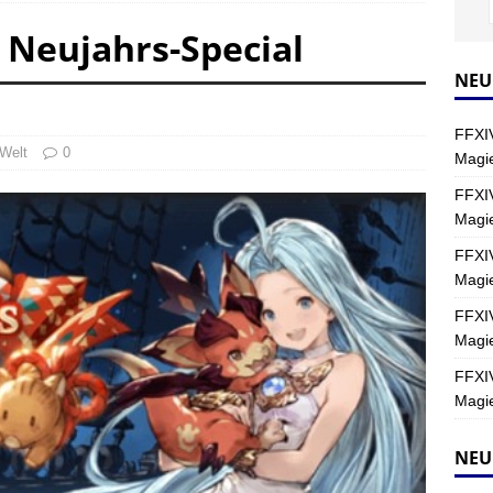
 Neujahrs-Special
Y
s nördliche Kreszentia – Fork-Turm: Magie – Hallen II
FINAL
NEU
FFXIV
s nördliche Kreszentia – Fork-Turm: Magie – Boss 2: Schwerttänzer
Welt
0
Magie
Y
FFXIV
Magi
s nördliche Kreszentia – Fork-Turm: Magie – Boss 4: Index (Normal)
FFXIV
Magie
FFXIV
Magie
FFXIV
Magie
NEU