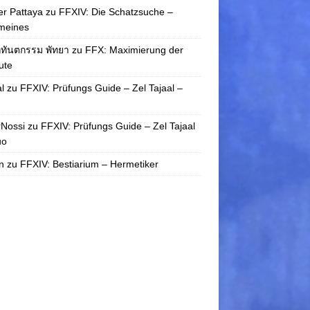
r Pattaya
zu
FFXIV: Die Schatzsuche –
meines
กทันตกรรม พัทยา
zu
FFX: Maximierung der
bute
l
zu
FFXIV: Prüfungs Guide – Zel Tajaal –
rNossi
zu
FFXIV: Prüfungs Guide – Zel Tajaal
uo
n
zu
FFXIV: Bestiarium – Hermetiker