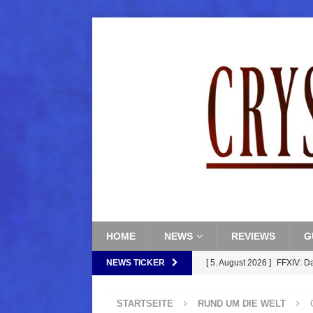
HOME
NEWS
REVIEWS
G
NEWS TICKER
[ 5. August 2026 ]
FFXIV: D
FANTASY
STARTSEITE
RUND UM DIE WELT
[ 5. August 2026 ]
FFXIV: Da