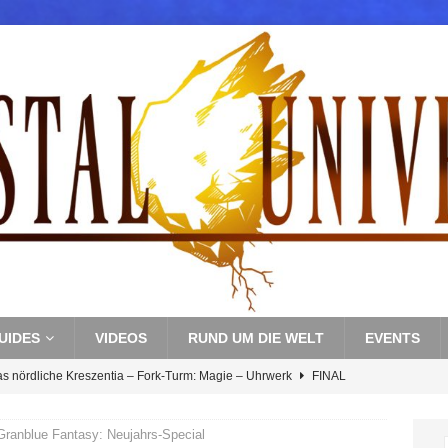
UIDES
VIDEOS
RUND UM DIE WELT
EVENTS
as nördliche Kreszentia – Fork-Turm: Magie – Uhrwerk
FINAL
Granblue Fantasy: Neujahrs-Special
s nördliche Kreszentia – Fork-Turm: Magie – Boss 3: Nekrophobia