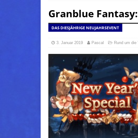
Granblue Fantasy:
(Normal)
FINAL FANTAS
[ 5. August 2026 ]
FFXIV: Da
DAS DIESJÄHRIGE NEUJAHRSEVENT
FANTASY
[ 5. August 2026 ]
FFXIV: Da
3. Januar 2019
Pascal
Rund um die 
(Normal)
FINAL FANTAS
[ 5. August 2026 ]
FFXIV: Da
FINAL FANTASY