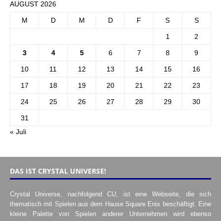
AUGUST 2026
M
D
M
D
F
S
S
1
2
3
4
5
6
7
8
9
10
11
12
13
14
15
16
17
18
19
20
21
22
23
24
25
26
27
28
29
30
31
« Juli
DAS IST CRYSTAL UNIVERSE!
Crystal Universe, nachfolgend CU, ist eine Webseite, die sich
thematisch mit Spielen aus dem Hause Square Enix beschäftigt. Eine
kleine Palette von Spielen anderer Unternehmen wird ebenso