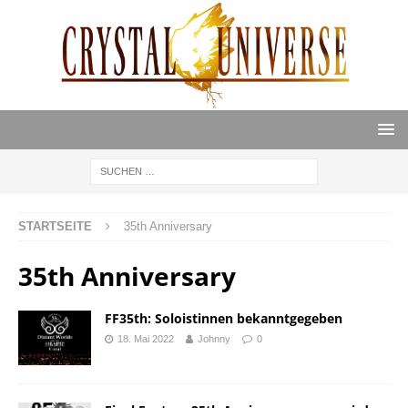
STARTSEITE
35th Anniversary
35th Anniversary
FF35th: Soloistinnen bekanntgegeben
18. Mai 2022
Johnny
0