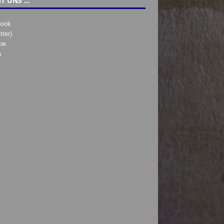
T UNS …
book
tter)
be
h