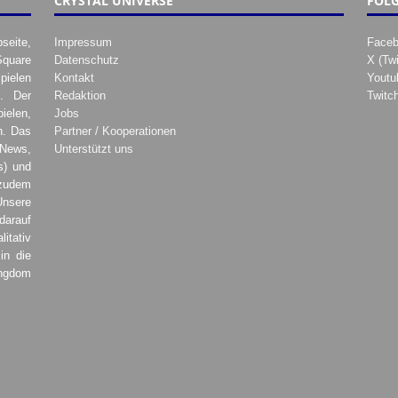
CRYSTAL UNIVERSE
FOLG
seite,
Impressum
Face
Square
Datenschutz
X (Twi
pielen
Kontakt
Youtu
. Der
Redaktion
Twitc
ielen,
Jobs
h. Das
Partner / Kooperationen
 News,
Unterstützt uns
s) und
zudem
Unsere
darauf
tativ
in die
ingdom