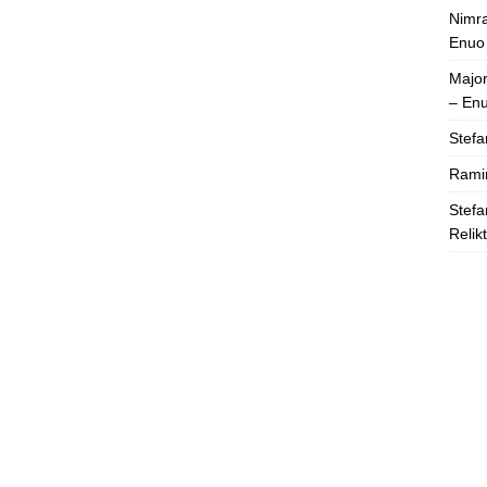
Nimra
Enuo
Majo
– En
Stefa
Rami
Stefa
Relik