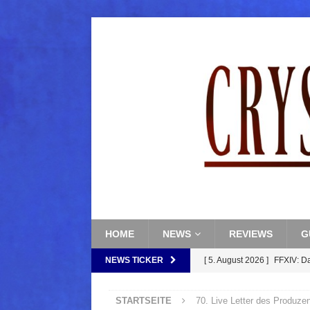
HOME
NEWS
REVIEWS
G
NEWS TICKER
[ 5. August 2026 ]
FFXIV: D
FANTASY
STARTSEITE
70. Live Letter des Produze
[ 5. August 2026 ]
FFXIV: Da