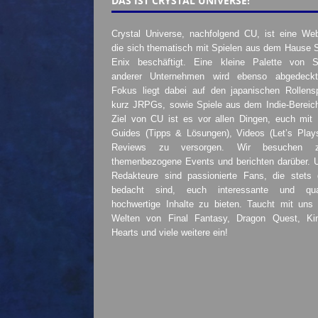
DAS IST CRYSTAL UNIVERSE!
Crystal Universe, nachfolgend CU, ist eine Web
die sich thematisch mit Spielen aus dem Hause 
Enix beschäftigt. Eine kleine Palette von S
anderer Unternehmen wird ebenso abgedeckt
Fokus liegt dabei auf den japanischen Rollensp
kurz JRPGs, sowie Spiele aus dem Indie-Bereic
Ziel von CU ist es vor allen Dingen, euch mit
Guides (Tipps & Lösungen), Videos (Let’s Play
Reviews zu versorgen. Wir besuchen 
themenbezogene Events und berichten darüber. 
Redakteure sind passionierte Fans, die stets 
bedacht sind, euch interessante und quali
hochwertige Inhalte zu bieten. Taucht mit uns 
Welten von Final Fantasy, Dragon Quest, K
Hearts und viele weitere ein!