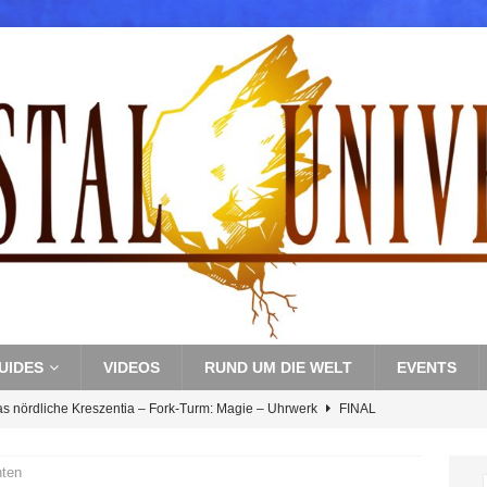
UIDES
VIDEOS
RUND UM DIE WELT
EVENTS
as nördliche Kreszentia – Fork-Turm: Magie – Uhrwerk
FINAL
nten
s nördliche Kreszentia – Fork-Turm: Magie – Boss 3: Nekrophobia