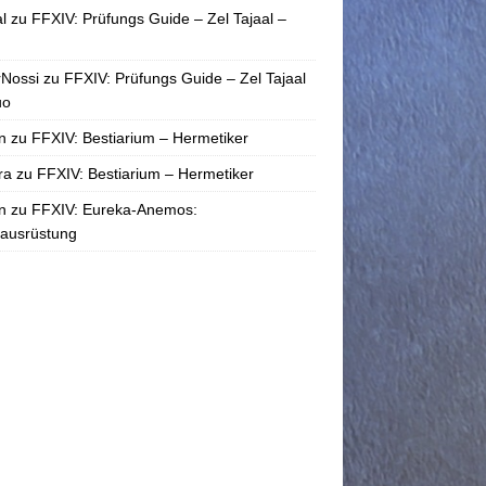
l
zu
FFXIV: Prüfungs Guide – Zel Tajaal –
rNossi
zu
FFXIV: Prüfungs Guide – Zel Tajaal
uo
n
zu
FFXIV: Bestiarium – Hermetiker
ra
zu
FFXIV: Bestiarium – Hermetiker
n
zu
FFXIV: Eureka-Anemos:
tausrüstung