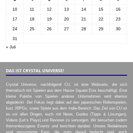
10
11
12
13
14
15
16
17
18
19
20
21
22
23
24
25
26
27
28
29
30
31
« Juli
DAS IST CRYSTAL UNIVERSE!
Crystal Universe, nachfolgend CU, ist eine Webseite, die sich
thematisch mit Spielen aus dem Hause Square Enix beschäftigt. Eine
kleine Palette von Spielen anderer Unternehmen wird ebenso
abgedeckt. Der Fokus liegt dabei auf den japanischen Rollenspielen,
kurz JRPGs, sowie Spiele aus dem Indie-Bereich. Das Ziel von CU ist
es vor allen Dingen, euch mit News, Guides (Tipps & Lösungen),
Videos (Let’s Plays) und Reviews zu versorgen. Wir besuchen zudem
themenbezogene Events und berichten darüber. Unsere Redakteure
sind passionierte Fans, die stets darauf bedacht sind, euch