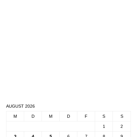
AUGUST 2026
M
D
M
D
F
S
S
1
2
3
4
5
6
7
8
9