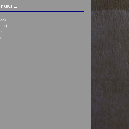
T UNS …
book
tter)
be
h