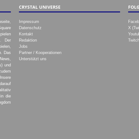
CRYSTAL UNIVERSE
FOLG
seite,
Impressum
Face
Square
Datenschutz
X (Twi
pielen
Kontakt
Youtu
. Der
Redaktion
Twitc
ielen,
Jobs
h. Das
Partner / Kooperationen
 News,
Unterstützt uns
s) und
zudem
Unsere
darauf
tativ
in die
ingdom