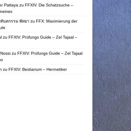
r Pattaya
zu
FFXIV: Die Schatzsuche –
meines
กทันตกรรม พัทยา
zu
FFX: Maximierung der
bute
l
zu
FFXIV: Prüfungs Guide – Zel Tajaal –
rNossi
zu
FFXIV: Prüfungs Guide – Zel Tajaal
uo
n
zu
FFXIV: Bestiarium – Hermetiker