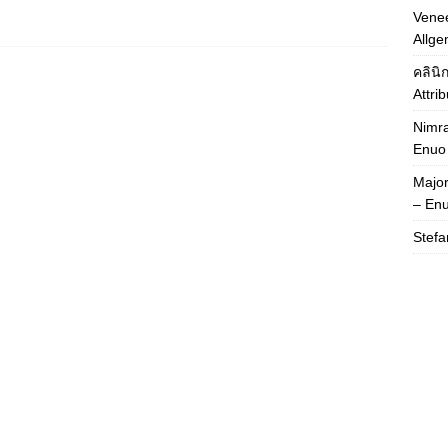
Venee
Allge
คลินิ
Attri
Nimra
Enuo
Majo
– En
Stefa