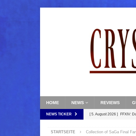
HOME
NEWS
REVIEWS
G
NEWS TICKER
[ 5. August 2026 ]
FFXIV: D
FANTASY
STARTSEITE
Collection of SaGa Final Fa
[ 5. August 2026 ]
FFXIV: Da