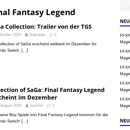
inal Fantasy Legend
Y
s nördliche Kreszentia – Fork-Turm: Magie – Hallen II
FINAL
NEU
a Collection: Trailer von der TGS
Oktober 2020
Raphaela
0
FFXIV
s nördliche Kreszentia – Fork-Turm: Magie – Boss 2: Schwerttänzer
Magie
ollection of SaGa erscheint weltweit im Dezember für
Y
ndo Switch.
[…]
FFXIV
Magi
s nördliche Kreszentia – Fork-Turm: Magie – Boss 4: Index (Normal)
FFXIV
Magie
FFXIV
lection of SaGa: Final Fantasy Legend
Magie
cheint im Dezember
FFXIV
Magie
 August 2020
Jennifer
0
ame Boy-Spiele von Final Fantasy Legend kommen für die
NEU
ndo Switch!
[…]