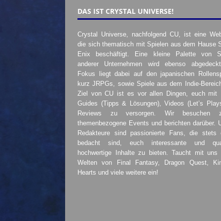
DAS IST CRYSTAL UNIVERSE!
Crystal Universe, nachfolgend CU, ist eine Web
die sich thematisch mit Spielen aus dem Hause 
Enix beschäftigt. Eine kleine Palette von S
anderer Unternehmen wird ebenso abgedeckt
Fokus liegt dabei auf den japanischen Rollensp
kurz JRPGs, sowie Spiele aus dem Indie-Bereic
Ziel von CU ist es vor allen Dingen, euch mit
Guides (Tipps & Lösungen), Videos (Let’s Play
Reviews zu versorgen. Wir besuchen 
themenbezogene Events und berichten darüber. 
Redakteure sind passionierte Fans, die stets 
bedacht sind, euch interessante und quali
hochwertige Inhalte zu bieten. Taucht mit uns 
Welten von Final Fantasy, Dragon Quest, K
Hearts und viele weitere ein!