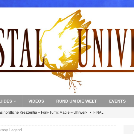
UIDES
VIDEOS
RUND UM DIE WELT
EVENTS
as nördliche Kreszentia – Fork-Turm: Magie – Uhrwerk
FINAL
ntasy Legend
s nördliche Kreszentia – Fork-Turm: Magie – Boss 3: Nekrophobia