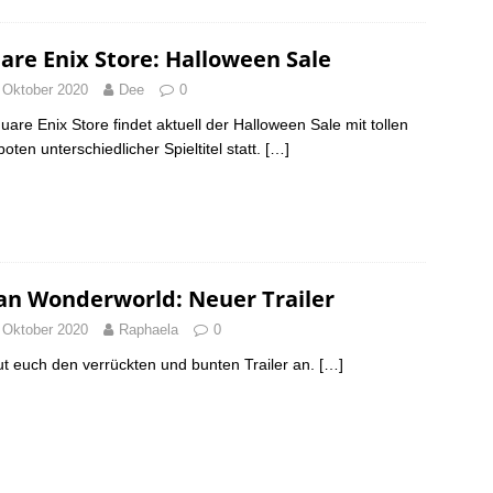
are Enix Store: Halloween Sale
 Oktober 2020
Dee
0
uare Enix Store findet aktuell der Halloween Sale mit tollen
oten unterschiedlicher Spieltitel statt.
[…]
an Wonderworld: Neuer Trailer
 Oktober 2020
Raphaela
0
t euch den verrückten und bunten Trailer an.
[…]