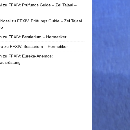
l
zu
FFXIV: Prüfungs Guide – Zel Tajaal –
rNossi
zu
FFXIV: Prüfungs Guide – Zel Tajaal
uo
n
zu
FFXIV: Bestiarium – Hermetiker
ra
zu
FFXIV: Bestiarium – Hermetiker
n
zu
FFXIV: Eureka-Anemos:
tausrüstung