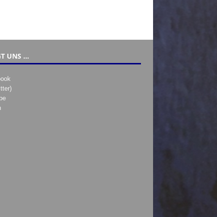
T UNS …
book
tter)
be
h