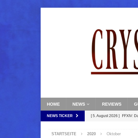
HOME
NEWS
REVIEWS
G
NEWS TICKER
[ 5. August 2026 ]
FFXIV: D
FANTASY
STARTSEITE
2020
Oktober
[ 5. August 2026 ]
FFXIV: Da