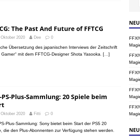
0
Y
s nördliche Kreszentia – Fork-Turm: Magie – Hallen II
FINAL
NEU
CG: The Past And Future of FFTCG
 Oktober 2020
Dee
0
FFXIV
s nördliche Kreszentia – Fork-Turm: Magie – Boss 2: Schwerttänzer
Magie
che Übersetzung des japanischen Interviews der Zeitschrift
Y
d Gamer“ mit dem FFTCG-Designer Shota Yasooka.
[…]
FFXIV
Magi
s nördliche Kreszentia – Fork-Turm: Magie – Boss 4: Index (Normal)
FFXIV
Magie
FFXIV
-PS-Plus-Sammlung: 20 Spiele beim
Magie
rt
FFXIV
Magie
 Oktober 2020
Fitti
0
S-Plus-Sammlung: Sony bietet beim Start der PS5 20
NEU
e, die den Plus-Abonnenten zur Verfügung stehen werden.