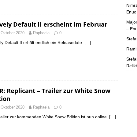
Nimra
Enuo
Majo
vely Default II erscheint im Februar
– En
 Oktober 2020
Raphaela
0
Stefa
ly Default II erhält endlich ein Releasedate.
[…]
Rami
Stefa
Relik
R: Replicant – Trailer zur White Snow
tion
 Oktober 2020
Raphaela
0
railer zur kommenden White Snow Edition ist nun online.
[…]