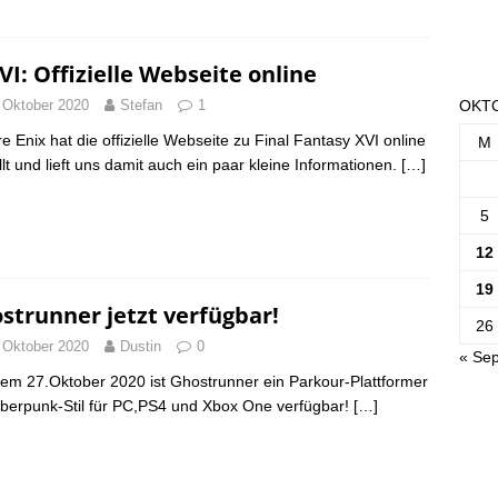
VI: Offizielle Webseite online
 Oktober 2020
Stefan
1
OKTO
e Enix hat die offizielle Webseite zu Final Fantasy XVI online
M
llt und lieft uns damit auch ein paar kleine Informationen.
[…]
5
12
19
strunner jetzt verfügbar!
26
 Oktober 2020
Dustin
0
« Sep
dem 27.Oktober 2020 ist Ghostrunner ein Parkour-Plattformer
berpunk-Stil für PC,PS4 und Xbox One verfügbar!
[…]