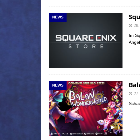
Squ
NEWS
28.
Im Sq
Angeb
Bal
NEWS
27.
Schau