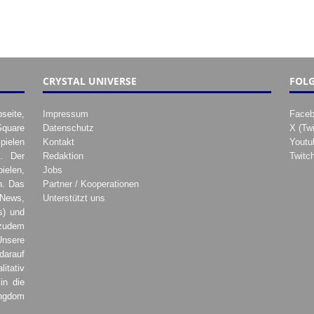
CRYSTAL UNIVERSE
FOLG
seite,
Impressum
Face
Square
Datenschutz
X (Twi
pielen
Kontakt
Youtu
. Der
Redaktion
Twitc
ielen,
Jobs
h. Das
Partner / Kooperationen
 News,
Unterstützt uns
s) und
zudem
Unsere
darauf
tativ
in die
ingdom