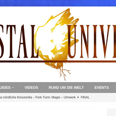
UIDES
VIDEOS
RUND UM DIE WELT
EVENTS
as nördliche Kreszentia – Fork-Turm: Magie – Uhrwerk
FINAL
s nördliche Kreszentia – Fork-Turm: Magie – Boss 3: Nekrophobia