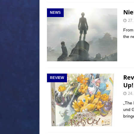
Nie
NEWS
27.
From 
the 
Rev
REVIEW
Up!
24.
„The 
und G
bring