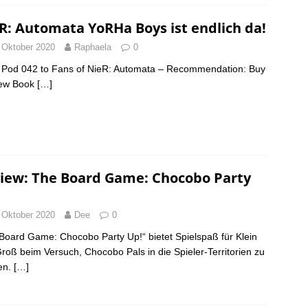
R: Automata YoRHa Boys ist endlich da!
 Oktober 2020
Raphaela
0
Pod 042 to Fans of NieR: Automata – Recommendation: Buy
new Book
[…]
iew: The Board Game: Chocobo Party
 Oktober 2020
Dee
0
Board Game: Chocobo Party Up!“ bietet Spielspaß für Klein
roß beim Versuch, Chocobo Pals in die Spieler-Territorien zu
en.
[…]