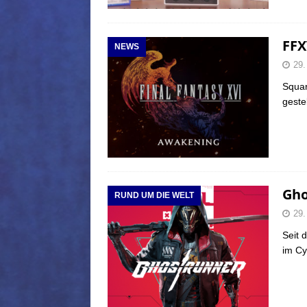
FFX
NEWS
29.
Squar
geste
Gho
RUND UM DIE WELT
29.
Seit 
im Cy