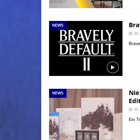
Bra
NEWS
30.
Brave
Nie
NEWS
Edi
30.
Ein T