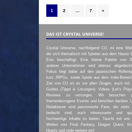
1
2
…
7
»
DAS IST CRYSTAL UNIVERSE!
Crystal Universe, nachfolgend CU, ist eine Web
die sich thematisch mit Spielen aus dem Hause 
Enix beschäftigt. Eine kleine Palette von S
anderer Unternehmen wird ebenso abgedeckt
Fokus liegt dabei auf den japanischen Rollensp
kurz JRPGs, sowie Spiele aus dem Indie-Bereic
Ziel von CU ist es vor allen Dingen, euch mit
Guides (Tipps & Lösungen), Videos (Let’s Play
Reviews zu versorgen. Wir besuchen 
themenbezogene Events und berichten darüber. 
Redakteure sind passionierte Fans, die stets 
bedacht sind, euch interessante und quali
hochwertige Inhalte zu bieten. Taucht mit uns 
Welten von Final Fantasy, Dragon Quest, K
Hearts und viele weitere ein!