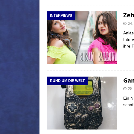
Zeh
INTERVIEWS
24.
Anläs
Inter
ihre 
Gam
RUND UM DIE WELT
28.
Ein N
schaf