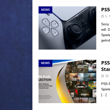
PS5
NEWS
5. 
Sony 
will.
Spiel
getro
PS5
NEWS
Sta
30.
PS5-P
Spiel
[…]