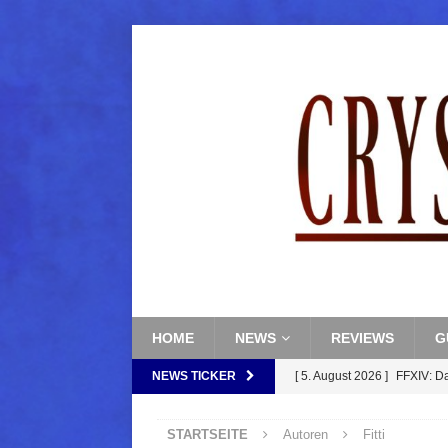
HOME
NEWS
REVIEWS
G
NEWS TICKER
[ 5. August 2026 ]
FFXIV: D
FANTASY
STARTSEITE
Autoren
Fitti
[ 5. August 2026 ]
FFXIV: Da