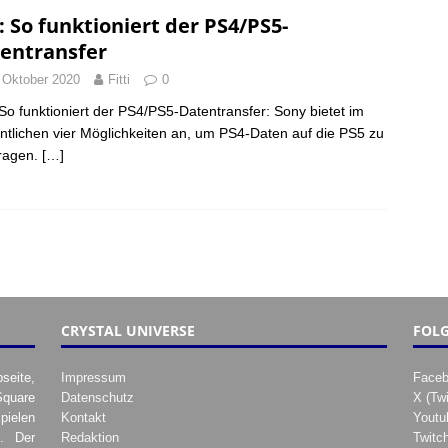
: So funktioniert der PS4/PS5-
entransfer
 Oktober 2020
Fitti
0
So funktioniert der PS4/PS5-Datentransfer: Sony bietet im
tlichen vier Möglichkeiten an, um PS4-Daten auf die PS5 zu
ragen.
[…]
CRYSTAL UNIVERSE
FOLG
seite,
Impressum
Face
Square
Datenschutz
X (Twi
pielen
Kontakt
Youtu
. Der
Redaktion
Twitc