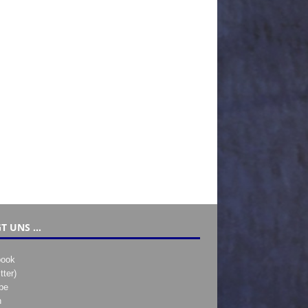
T UNS …
book
tter)
be
h