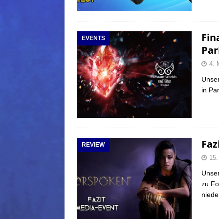
Fin
EVENTS
Par
4. 
Unser
in Pa
Faz
REVIEW
15.
Unser
zu Fo
niede