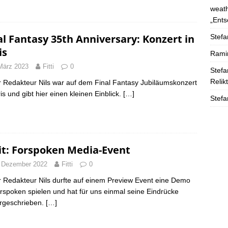
weath
„Ents
al Fantasy 35th Anniversary: Konzert in
Stefa
is
Rami
März 2023
Fitti
0
Stefa
Relik
 Redakteur Nils war auf dem Final Fantasy Jubiläumskonzert
ris und gibt hier einen kleinen Einblick.
[…]
Stefa
it: Forspoken Media-Event
 Dezember 2022
Fitti
0
 Redakteur Nils durfte auf einem Preview Event eine Demo
rspoken spielen und hat für uns einmal seine Eindrücke
rgeschrieben.
[…]