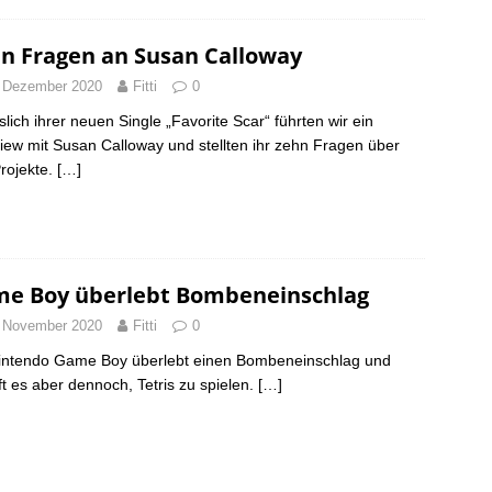
n Fragen an Susan Calloway
 Dezember 2020
Fitti
0
slich ihrer neuen Single „Favorite Scar“ führten wir ein
view mit Susan Calloway und stellten ihr zehn Fragen über
Projekte.
[…]
e Boy überlebt Bombeneinschlag
 November 2020
Fitti
0
intendo Game Boy überlebt einen Bombeneinschlag und
ft es aber dennoch, Tetris zu spielen.
[…]