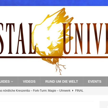
UIDES
VIDEOS
RUND UM DIE WELT
EVENTS
as nördliche Kreszentia – Fork-Turm: Magie – Uhrwerk
FINAL
s nördliche Kreszentia – Fork-Turm: Magie – Boss 3: Nekrophobia