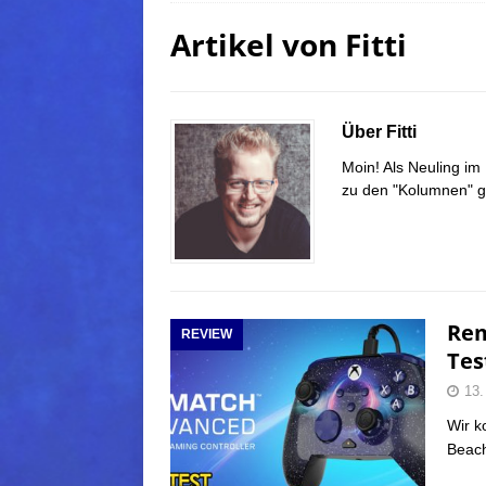
Artikel von
Fitti
(Normal)
FINAL FANTAS
[ 5. August 2026 ]
FFXIV: Da
FANTASY
Über Fitti
[ 5. August 2026 ]
FFXIV: Da
Moin! Als Neuling im
(Normal)
FINAL FANTAS
zu den "Kolumnen" ge
[ 5. August 2026 ]
FFXIV: Da
FINAL FANTASY
Rem
REVIEW
Tes
13.
Wir k
Beach