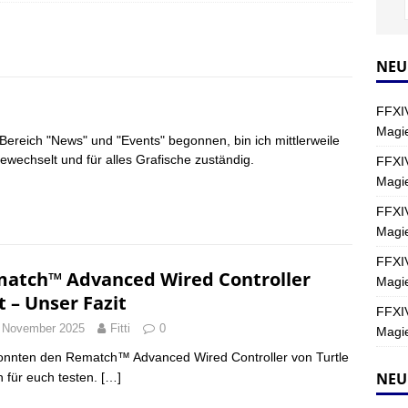
Y
s nördliche Kreszentia – Fork-Turm: Magie – Hallen II
FINAL
NEU
FFXIV
s nördliche Kreszentia – Fork-Turm: Magie – Boss 2: Schwerttänzer
Magie
 Bereich "News" und "Events" begonnen, bin ich mittlerweile
Y
wechselt und für alles Grafische zuständig.
FFXIV
Magi
s nördliche Kreszentia – Fork-Turm: Magie – Boss 4: Index (Normal)
FFXIV
Magie
FFXIV
atch™ Advanced Wired Controller
Magie
t – Unser Fazit
FFXIV
 November 2025
Fitti
0
Magie
onnten den Rematch™ Advanced Wired Controller von Turtle
NEU
 für euch testen.
[…]