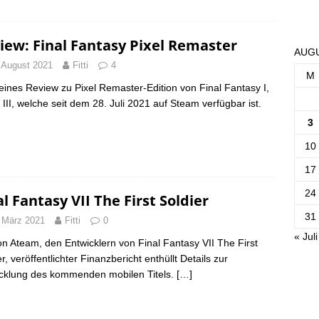
iew: Final Fantasy Pixel Remaster
AUGU
 August 2021
Fitti
4
M
leines Review zu Pixel Remaster-Edition von Final Fantasy I,
d III, welche seit dem 28. Juli 2021 auf Steam verfügbar ist.
3
10
17
24
al Fantasy VII The First Soldier
31
 März 2021
Fitti
0
« Juli
on Ateam, den Entwicklern von Final Fantasy VII The First
r, veröffentlichter Finanzbericht enthüllt Details zur
cklung des kommenden mobilen Titels.
[…]