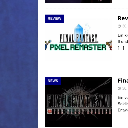
Rev
REVIEW
30.
Ein k
II un
[…]
Fin
NEWS
30.
Ein v
Soldie
Entwi