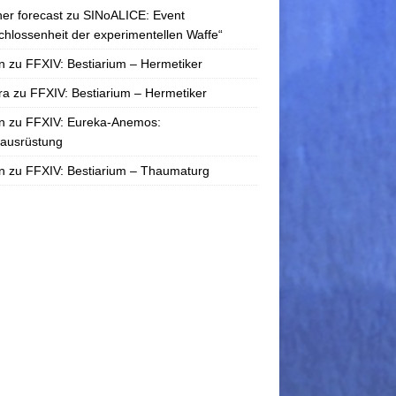
er forecast
zu
SINoALICE: Event
chlossenheit der experimentellen Waffe“
n
zu
FFXIV: Bestiarium – Hermetiker
ra
zu
FFXIV: Bestiarium – Hermetiker
n
zu
FFXIV: Eureka-Anemos:
tausrüstung
n
zu
FFXIV: Bestiarium – Thaumaturg