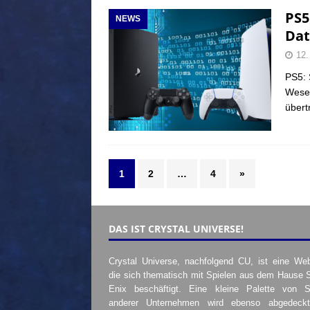
PS5
NEWS
Dat
12.
PS5: 
Wesen
übert
1
2
…
4
»
DAS IST CRYSTAL UNIVERSE!
Crystal Universe, nachfolgend CU, ist eine Web
die sich thematisch mit Spielen aus dem Hause 
Enix beschäftigt. Eine kleine Palette von S
anderer Unternehmen wird ebenso abgedeckt