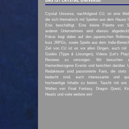
DAS IST CRYSTAL UNIVERSE!
Crystal Universe, nachfolgend CU, ist eine Web
die sich thematisch mit Spielen aus dem Hause 
Enix beschäftigt. Eine kleine Palette von S
anderer Unternehmen wird ebenso abgedeckt
Fokus liegt dabei auf den japanischen Rollensp
kurz JRPGs, sowie Spiele aus dem Indie-Bereic
Ziel von CU ist es vor allen Dingen, euch mit
Guides (Tipps & Lösungen), Videos (Let’s Play
Reviews zu versorgen. Wir besuchen 
themenbezogene Events und berichten darüber. 
Redakteure sind passionierte Fans, die stets 
bedacht sind, euch interessante und quali
hochwertige Inhalte zu bieten. Taucht mit uns 
Welten von Final Fantasy, Dragon Quest, K
Hearts und viele weitere ein!