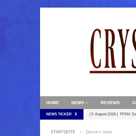
HOME
NEWS
REVIEWS
G
NEWS TICKER
[ 5. August 2026 ]
FFXIV: D
FANTASY
STARTSEITE
Demon’s Souls
[ 5. August 2026 ]
FFXIV: Da