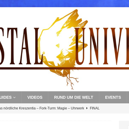
UIDES
VIDEOS
RUND UM DIE WELT
EVENTS
as nördliche Kreszentia – Fork-Turm: Magie – Uhrwerk
FINAL
s nördliche Kreszentia – Fork-Turm: Magie – Boss 3: Nekrophobia