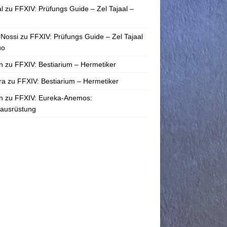
l
zu
FFXIV: Prüfungs Guide – Zel Tajaal –
rNossi
zu
FFXIV: Prüfungs Guide – Zel Tajaal
uo
n
zu
FFXIV: Bestiarium – Hermetiker
ra
zu
FFXIV: Bestiarium – Hermetiker
n
zu
FFXIV: Eureka-Anemos:
tausrüstung