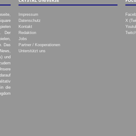
CRYSTAL UNIVERSE
FOLG
seite,
Impressum
Face
Square
Datenschutz
X (Twi
pielen
Kontakt
Youtu
. Der
Redaktion
Twitc
ielen,
Jobs
h. Das
Partner / Kooperationen
 News,
Unterstützt uns
s) und
zudem
Unsere
darauf
tativ
in die
ingdom