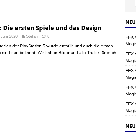
Y
s nördliche Kreszentia – Fork-Turm: Magie – Hallen II
FINAL
NEU
: Die ersten Spiele und das Design
 Juni 2020
Stefan
0
FFXIV
s nördliche Kreszentia – Fork-Turm: Magie – Boss 2: Schwerttänzer
Magie
esign der PlayStation 5 wurde enthüllt und auch die ersten
Y
e sind nun bekannt. Wir haben Bilder und alle Trailer für euch.
FFXIV
Magi
s nördliche Kreszentia – Fork-Turm: Magie – Boss 4: Index (Normal)
FFXIV
Magie
FFXIV
Magie
FFXIV
Magie
NEU