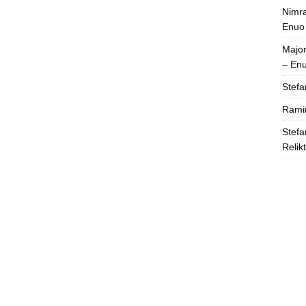
Nimra
Enuo
Majo
– En
Stefa
Rami
Stefa
Relik