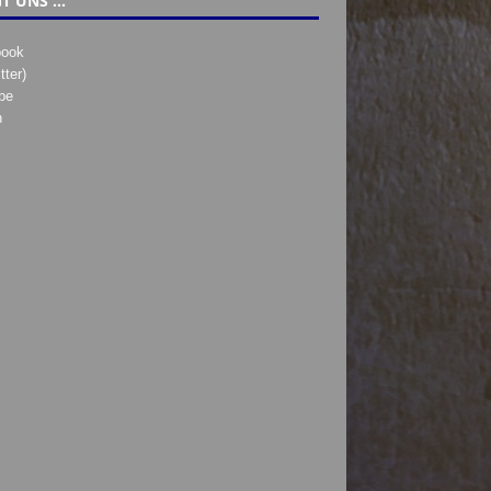
T UNS …
book
tter)
be
h