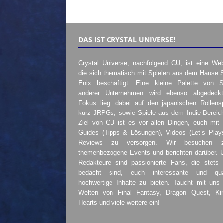
DAS IST CRYSTAL UNIVERSE!
Crystal Universe, nachfolgend CU, ist eine Web
die sich thematisch mit Spielen aus dem Hause 
Enix beschäftigt. Eine kleine Palette von S
anderer Unternehmen wird ebenso abgedeckt
Fokus liegt dabei auf den japanischen Rollensp
kurz JRPGs, sowie Spiele aus dem Indie-Bereic
Ziel von CU ist es vor allen Dingen, euch mit
Guides (Tipps & Lösungen), Videos (Let’s Play
Reviews zu versorgen. Wir besuchen 
themenbezogene Events und berichten darüber. 
Redakteure sind passionierte Fans, die stets 
bedacht sind, euch interessante und quali
hochwertige Inhalte zu bieten. Taucht mit uns 
Welten von Final Fantasy, Dragon Quest, K
Hearts und viele weitere ein!