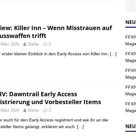
Y
s nördliche Kreszentia – Fork-Turm: Magie – Hallen II
FINAL
NEU
iew: Killer Inn – Wenn Misstrauen auf
usswaffen trifft
FFXIV
s nördliche Kreszentia – Fork-Turm: Magie – Boss 2: Schwerttänzer
Magie
 März 2026
Stefan
0
Y
FFXIV
 erster kleiner Einblick in den Early Access von Killer Inn.
[…]
Magi
s nördliche Kreszentia – Fork-Turm: Magie – Boss 4: Index (Normal)
FFXIV
Magie
FFXIV
IV: Dawntrail Early Access
Magie
istrierung und Vorbesteller Items
FFXIV
Magie
 März 2024
Stefan
2
hr euch für den Early Access registriert und wie ihr an die
NEU
steller Items gelangt, erklären wir euch.
[…]