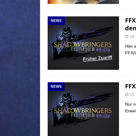
FFX
NEWS
den
18.
Hier 
FFXIV
FFX
NEWS
15.
Nur n
Erwei