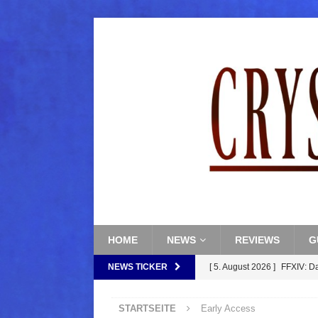
HOME
NEWS
REVIEWS
G
NEWS TICKER
[ 5. August 2026 ]
FFXIV: D
FANTASY
STARTSEITE
Early Access
[ 5. August 2026 ]
FFXIV: Da