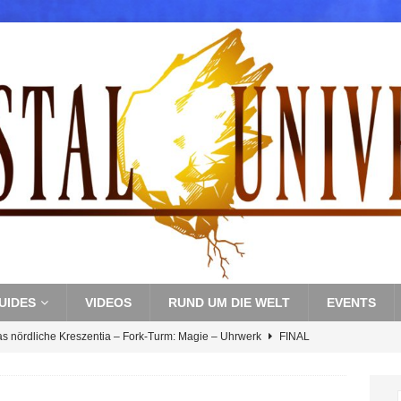
UIDES
VIDEOS
RUND UM DIE WELT
EVENTS
as nördliche Kreszentia – Fork-Turm: Magie – Uhrwerk
FINAL
s nördliche Kreszentia – Fork-Turm: Magie – Boss 3: Nekrophobia