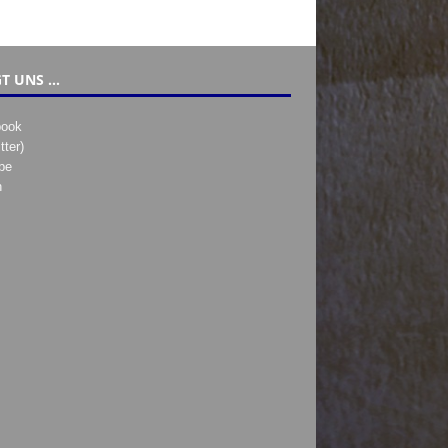
T UNS …
book
tter)
be
h