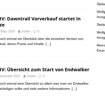
Stefa
Wolfg
Incog
IV: Dawntrail Vorverkauf startet in
ze
Stefa
 März 2024
Stefan
0
Wolfg
Incog
noch einmal ein Überblick über die einzelnen Version von
rail, deren Preise und Inhalte.
[…]
Nimra
Enuo
IV: Übersicht zum Start von Endwalker
Dezember 2021
Stefan
0
noch einmal eine Übersicht zu allem was man vor Endwalker
erledigen sollte und viele weitere Informationen.
[…]