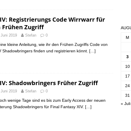
IV: Registrierungs Code Wirrwarr für
 Frühen Zugriff
AUGU
 Juni 2019
Stefan
0
M
eine kleine Anleitung, wie ihr den Frühen Zugriffs Code von
 Shadowbringers finden und registrieren könnt.
[…]
3
10
17
IV: Shadowbringers Früher Zugriff
24
 Juni 2019
Stefan
0
31
och wenige Tage sind es bis zum Early Access der neuen
« Juli
terung Shadowbringers für Final Fantasy XIV.
[…]