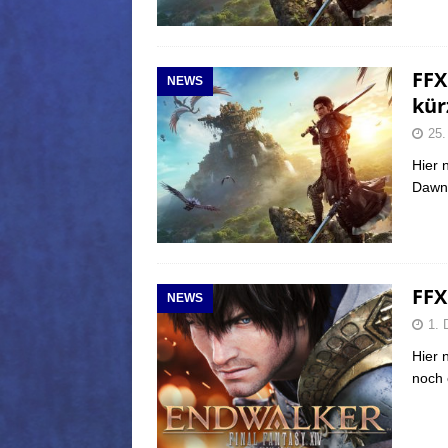
FFX
NEWS
kür
25.
Hier 
Dawnt
FFX
NEWS
1. 
Hier 
noch 