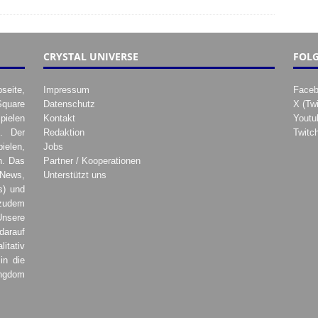
CRYSTAL UNIVERSE
FOLG
seite,
Impressum
Face
Square
Datenschutz
X (Twi
pielen
Kontakt
Youtu
. Der
Redaktion
Twitc
ielen,
Jobs
h. Das
Partner / Kooperationen
 News,
Unterstützt uns
s) und
zudem
Unsere
darauf
tativ
in die
ingdom