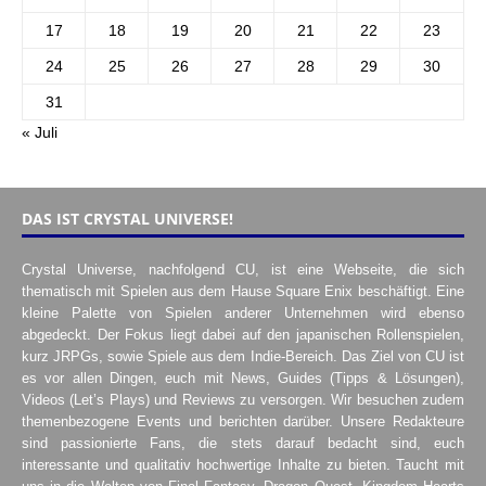
17
18
19
20
21
22
23
24
25
26
27
28
29
30
31
« Juli
DAS IST CRYSTAL UNIVERSE!
Crystal Universe, nachfolgend CU, ist eine Webseite, die sich
thematisch mit Spielen aus dem Hause Square Enix beschäftigt. Eine
kleine Palette von Spielen anderer Unternehmen wird ebenso
abgedeckt. Der Fokus liegt dabei auf den japanischen Rollenspielen,
kurz JRPGs, sowie Spiele aus dem Indie-Bereich. Das Ziel von CU ist
es vor allen Dingen, euch mit News, Guides (Tipps & Lösungen),
Videos (Let’s Plays) und Reviews zu versorgen. Wir besuchen zudem
themenbezogene Events und berichten darüber. Unsere Redakteure
sind passionierte Fans, die stets darauf bedacht sind, euch
interessante und qualitativ hochwertige Inhalte zu bieten. Taucht mit