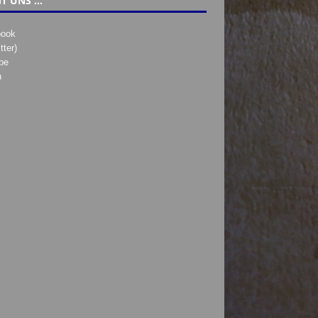
T UNS …
book
tter)
be
h