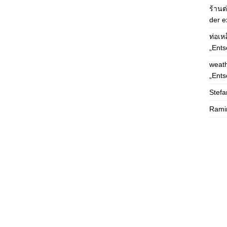
ร้านต
der e
ท่อเห
„Ents
weath
„Ents
Stefa
Rami