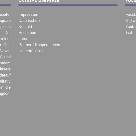
CRYSTAL UNIVERSE
FOLG
seite,
Impressum
Face
Square
Datenschutz
X (Twi
pielen
Kontakt
Youtu
. Der
Redaktion
Twitc
ielen,
Jobs
h. Das
Partner / Kooperationen
 News,
Unterstützt uns
s) und
zudem
Unsere
darauf
tativ
in die
ingdom