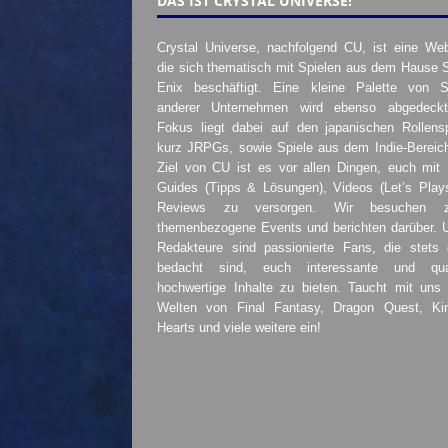
DAS IST CRYSTAL UNIVERSE!
Crystal Universe, nachfolgend CU, ist eine Web
die sich thematisch mit Spielen aus dem Hause 
Enix beschäftigt. Eine kleine Palette von S
anderer Unternehmen wird ebenso abgedeckt
Fokus liegt dabei auf den japanischen Rollensp
kurz JRPGs, sowie Spiele aus dem Indie-Bereic
Ziel von CU ist es vor allen Dingen, euch mit
Guides (Tipps & Lösungen), Videos (Let’s Play
Reviews zu versorgen. Wir besuchen 
themenbezogene Events und berichten darüber. 
Redakteure sind passionierte Fans, die stets 
bedacht sind, euch interessante und quali
hochwertige Inhalte zu bieten. Taucht mit uns 
Welten von Final Fantasy, Dragon Quest, K
Hearts und viele weitere ein!