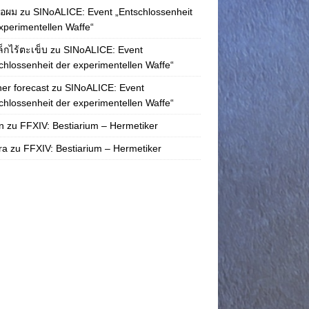
่อผม
zu
SINoALICE: Event „Entschlossenheit
xperimentellen Waffe“
ล็กไร้ตะเข็บ
zu
SINoALICE: Event
chlossenheit der experimentellen Waffe“
er forecast
zu
SINoALICE: Event
chlossenheit der experimentellen Waffe“
n
zu
FFXIV: Bestiarium – Hermetiker
ra
zu
FFXIV: Bestiarium – Hermetiker