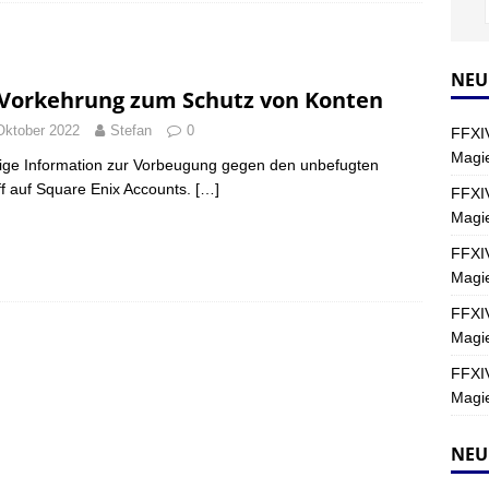
Y
s nördliche Kreszentia – Fork-Turm: Magie – Hallen II
FINAL
NEU
 Vorkehrung zum Schutz von Konten
Oktober 2022
Stefan
0
FFXIV
s nördliche Kreszentia – Fork-Turm: Magie – Boss 2: Schwerttänzer
Magie
ige Information zur Vorbeugung gegen den unbefugten
Y
ff auf Square Enix Accounts.
[…]
FFXIV
Magi
s nördliche Kreszentia – Fork-Turm: Magie – Boss 4: Index (Normal)
FFXIV
Magie
FFXIV
Magie
FFXIV
Magie
NEU