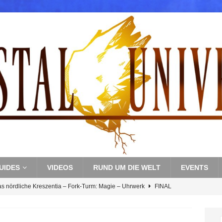
UIDES
VIDEOS
RUND UM DIE WELT
EVENTS
as nördliche Kreszentia – Fork-Turm: Magie – Uhrwerk
FINAL
s nördliche Kreszentia – Fork-Turm: Magie – Boss 3: Nekrophobia