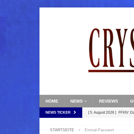
HOME
NEWS
REVIEWS
G
NEWS TICKER
[ 5. August 2026 ]
FFXIV: D
FANTASY
STARTSEITE
Einmal-Passwort
[ 5. August 2026 ]
FFXIV: Da