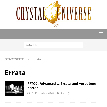
STARTSEITE
Errata
Errata
FFTCG: Advanced … Errata und verbotene
Karten
31. Dezember 2020
Dee
0