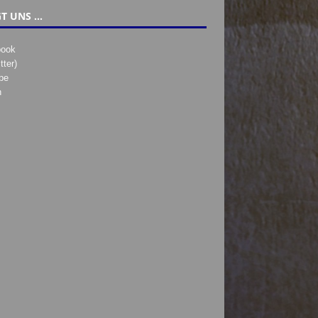
T UNS …
book
tter)
be
h