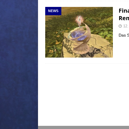
Fin
NEWS
Rem
12.
Das S