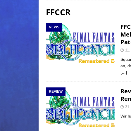
FFCCR
(Normal)
FINAL FANTAS
[ 5. August 2026 ]
FFXIV: Da
FFC
NEWS
FANTASY
Meh
[ 5. August 2026 ]
FFXIV: Da
Pat
(Normal)
FINAL FANTAS
11.
[ 5. August 2026 ]
FFXIV: Da
Squar
an, d
FINAL FANTASY
[…]
Rev
REVIEW
Rem
31.
Wir h