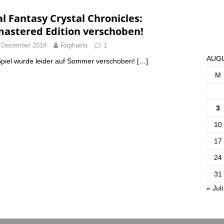
al Fantasy Crystal Chronicles:
astered Edition verschoben!
 Dezember 2019
Raphaela
1
AUGU
piel wurde leider auf Sommer verschoben!
[…]
M
3
10
17
24
31
« Juli