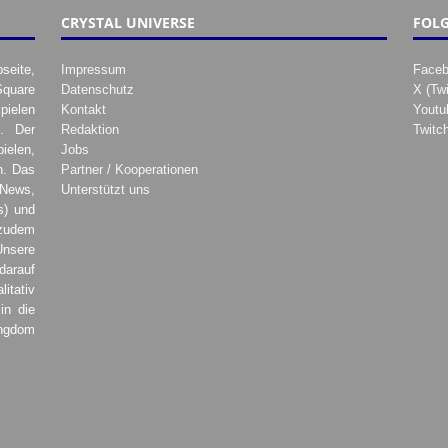
CRYSTAL UNIVERSE
FOLG
seite,
Impressum
Face
Square
Datenschutz
X (Twi
pielen
Kontakt
Youtu
. Der
Redaktion
Twitc
ielen,
Jobs
h. Das
Partner / Kooperationen
 News,
Unterstützt uns
s) und
zudem
Unsere
darauf
tativ
in die
ingdom