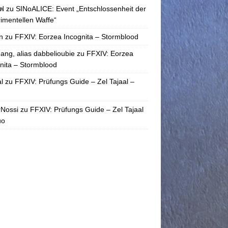
ฟ
zu
SINoALICE: Event „Entschlossenheit der
imentellen Waffe“
n
zu
FFXIV: Eorzea Incognita – Stormblood
ang, alias dabbelioubie
zu
FFXIV: Eorzea
nita – Stormblood
l
zu
FFXIV: Prüfungs Guide – Zel Tajaal –
rNossi
zu
FFXIV: Prüfungs Guide – Zel Tajaal
uo