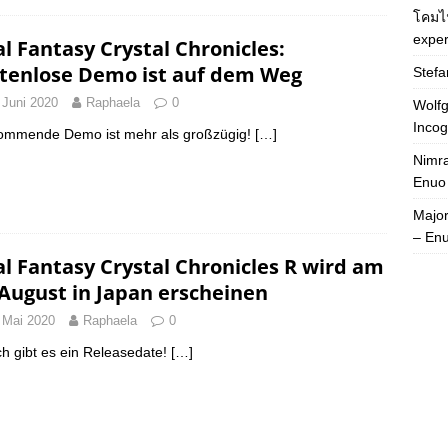
โคมไ
exper
al Fantasy Crystal Chronicles:
tenlose Demo ist auf dem Weg
Stefa
 Juni 2020
Raphaela
0
Wolfg
Incog
ommende Demo ist mehr als großzügig!
[…]
Nimra
Enuo
Majo
– En
al Fantasy Crystal Chronicles R wird am
 August in Japan erscheinen
 Mai 2020
Raphaela
0
ch gibt es ein Releasedate!
[…]