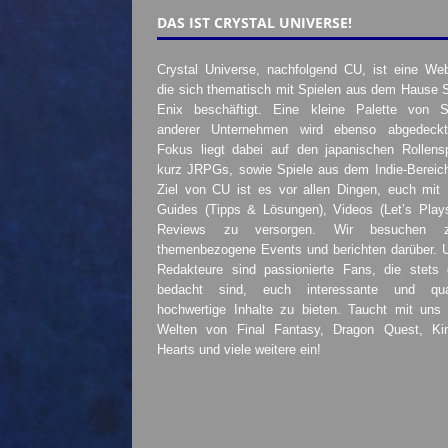
DAS IST CRYSTAL UNIVERSE!
Crystal Universe, nachfolgend CU, ist eine Web
die sich thematisch mit Spielen aus dem Hause 
Enix beschäftigt. Eine kleine Palette von S
anderer Unternehmen wird ebenso abgedeckt
Fokus liegt dabei auf den japanischen Rollensp
kurz JRPGs, sowie Spiele aus dem Indie-Bereic
Ziel von CU ist es vor allen Dingen, euch mit
Guides (Tipps & Lösungen), Videos (Let’s Play
Reviews zu versorgen. Wir besuchen 
themenbezogene Events und berichten darüber. 
Redakteure sind passionierte Fans, die stets 
bedacht sind, euch interessante und quali
hochwertige Inhalte zu bieten. Taucht mit uns 
Welten von Final Fantasy, Dragon Quest, K
Hearts und viele weitere ein!