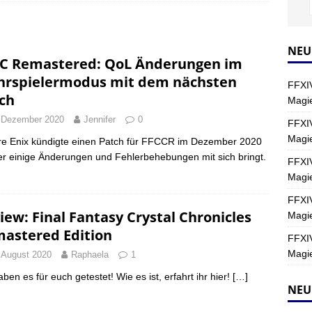
Y
s nördliche Kreszentia – Fork-Turm: Magie – Hallen II
FINAL
NEU
C Remastered: QoL Änderungen im
rspielermodus mit dem nächsten
FFXIV
s nördliche Kreszentia – Fork-Turm: Magie – Boss 2: Schwerttänzer
ch
Magie
Y
 Dezember 2020
Jennifer
0
FFXIV
Magi
s nördliche Kreszentia – Fork-Turm: Magie – Boss 4: Index (Normal)
e Enix kündigte einen Patch für FFCCR im Dezember 2020
er einige Änderungen und Fehlerbehebungen mit sich bringt.
FFXIV
Magie
FFXIV
iew: Final Fantasy Crystal Chronicles
Magie
astered Edition
FFXIV
Magie
 August 2020
Raphaela
1
aben es für euch getestet! Wie es ist, erfahrt ihr hier!
[…]
NEU