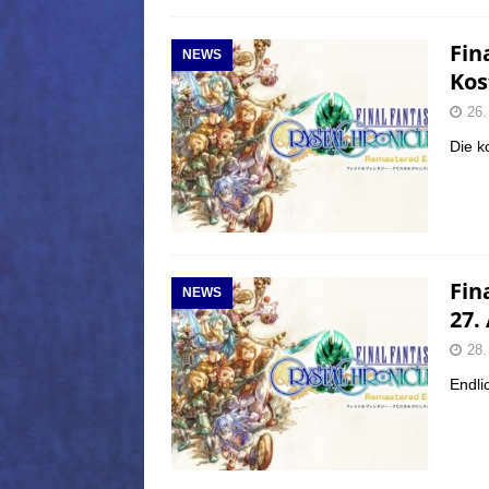
Fin
NEWS
Kos
26.
Die k
Fin
NEWS
27.
28.
Endli