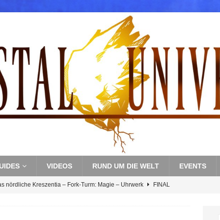
UIDES
VIDEOS
RUND UM DIE WELT
EVENTS
as nördliche Kreszentia – Fork-Turm: Magie – Uhrwerk
FINAL
s nördliche Kreszentia – Fork-Turm: Magie – Boss 3: Nekrophobia