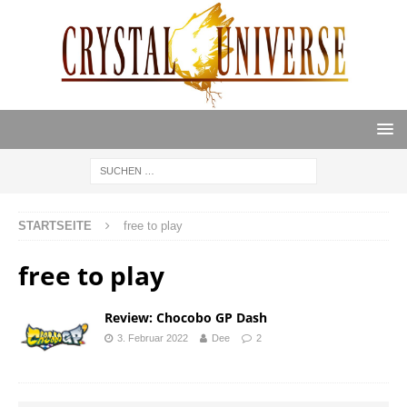
STARTSEITE
free to play
free to play
Review: Chocobo GP Dash
3. Februar 2022
Dee
2