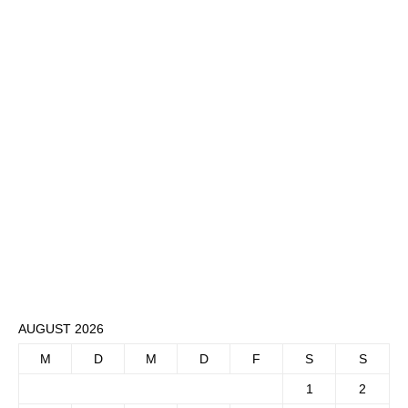
AUGUST 2026
M
D
M
D
F
S
S
1
2