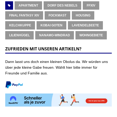
APARTMENT
DORF DES NEBELS
FFXIV
FINAL FANTASY XIV
FOCKMAST
HOUSING
KELCHKUPPE
KOBAI GOTEN
LAVENDELBEETE
LILIENHÜGEL
NANAMO-WINDRAD
WOHNGEBIETE
ZUFRIEDEN MIT UNSEREN ARTIKELN?
Dann lasst uns doch einen kleinen Obolus da. Wir würden uns
über jede kleine Gabe freuen. Wählt hier bitte immer für
Freunde und Familie aus.