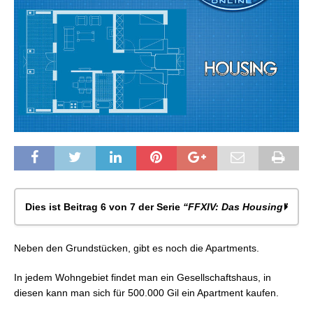
Dies ist Beitrag 6 von 7 der Serie
“FFXIV: Das Housing”
FFXIV: Das Housing – Allgemeines
Neben den Grundstücken, gibt es noch die Apartments.
FFXIV: Das Housing – Grundstücksgrößen & Preise
FFXIV: Das Housing – Kauf eines Grundstücks &
In jedem Wohngebiet findet man ein Gesellschaftshaus, in
Umziehen
diesen kann man sich für 500.000 Gil ein Apartment kaufen.
FFXIV: Das Housing – Automatischer Abriss