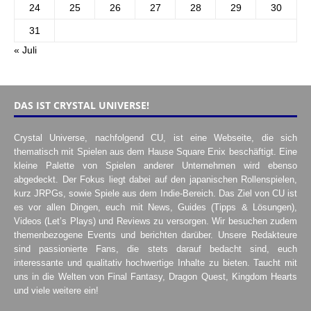
24
25
26
27
28
29
30
31
« Juli
DAS IST CRYSTAL UNIVERSE!
Crystal Universe, nachfolgend CU, ist eine Webseite, die sich
thematisch mit Spielen aus dem Hause Square Enix beschäftigt. Eine
kleine Palette von Spielen anderer Unternehmen wird ebenso
abgedeckt. Der Fokus liegt dabei auf den japanischen Rollenspielen,
kurz JRPGs, sowie Spiele aus dem Indie-Bereich. Das Ziel von CU ist
es vor allen Dingen, euch mit News, Guides (Tipps & Lösungen),
Videos (Let’s Plays) und Reviews zu versorgen. Wir besuchen zudem
themenbezogene Events und berichten darüber. Unsere Redakteure
sind passionierte Fans, die stets darauf bedacht sind, euch
interessante und qualitativ hochwertige Inhalte zu bieten. Taucht mit
uns in die Welten von Final Fantasy, Dragon Quest, Kingdom Hearts
und viele weitere ein!