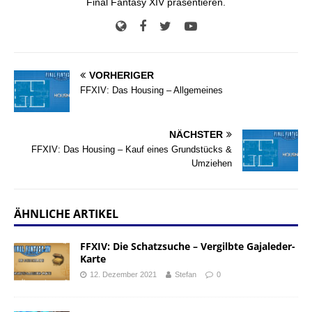
Final Fantasy XIV präsentieren.
VORHERIGER
FFXIV: Das Housing – Allgemeines
NÄCHSTER
FFXIV: Das Housing – Kauf eines Grundstücks &
Umziehen
ÄHNLICHE ARTIKEL
FFXIV: Die Schatzsuche – Vergilbte Gajaleder-
Karte
12. Dezember 2021
Stefan
0