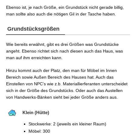
FFXIV: Das Housing – Automatischer Abriss
Ebenso ist, je nach Größe, ein Grundstück nicht gerade billig,
FFXIV: Das Housing – Sonstiges
man sollte also auch die nötigen Gil in der Tasche haben.
FFXIV: Das Housing – Apartments
FFXIV: Das Housing – Einrichten
Grundstücksgrößen
Wie bereits erwähnt, gibt es drei Größen was Grundstücke
angeht. Ebenso richtet sich nach diesen auch das Haus, was
man auf ihm erreichten kann.
Hinzu kommt auch der Platz, den man für Möbel im Innen
Bereich sowie Außen Bereich des Hauses hat. Auch das
Einstellen von NPC’s wie z.b. Materiallierferanten unterscheidet
sich in der Größe des Grundstücks. Oder auch das Austellen
von Handwerks-Bänken sieht bei jeder Größe anders aus.
Klein (Hütte)
Stockwerke: 2 (jeweils ein kleiner Raum)
Möbel: 300