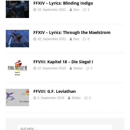
FFXIV – Lyrics: Blinding Indigo
18. September 2021
Dee
1
FFXIV – Lyrics: Through the Maelstrom
18. September 2021
Dee
0
FFVIII: Kapitel 18 – Die Siegel I
22. September 2019
Stefan
1
FFVIII: G.F. Leviathan
2. September 2019
Stefan
2