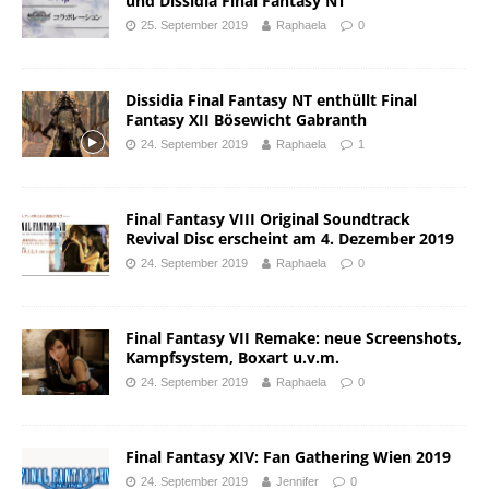
und Dissidia Final Fantasy NT
25. September 2019
Raphaela
0
Dissidia Final Fantasy NT enthüllt Final
Fantasy XII Bösewicht Gabranth
24. September 2019
Raphaela
1
Final Fantasy VIII Original Soundtrack
Revival Disc erscheint am 4. Dezember 2019
24. September 2019
Raphaela
0
Final Fantasy VII Remake: neue Screenshots,
Kampfsystem, Boxart u.v.m.
24. September 2019
Raphaela
0
Final Fantasy XIV: Fan Gathering Wien 2019
24. September 2019
Jennifer
0