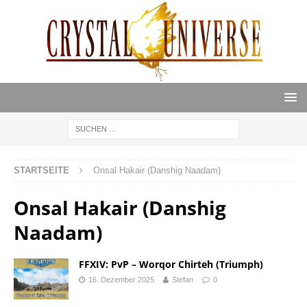
STARTSEITE
Onsal Hakair (Danshig Naadam)
Onsal Hakair (Danshig
Naadam)
FFXIV: PvP – Worqor Chirteh (Triumph)
16. Dezember 2025
Stefan
0