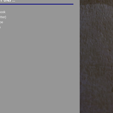
T UNS …
book
tter)
be
h