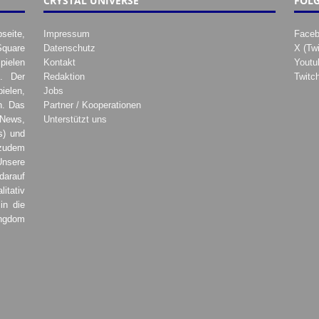
CRYSTAL UNIVERSE
FOLG
seite,
Impressum
Face
Square
Datenschutz
X (Twi
pielen
Kontakt
Youtu
. Der
Redaktion
Twitc
ielen,
Jobs
h. Das
Partner / Kooperationen
 News,
Unterstützt uns
s) und
zudem
Unsere
darauf
tativ
in die
ingdom