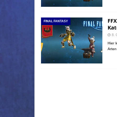
FFX
FINAL FANTASY
Kat
8. 
Hier 
Arten