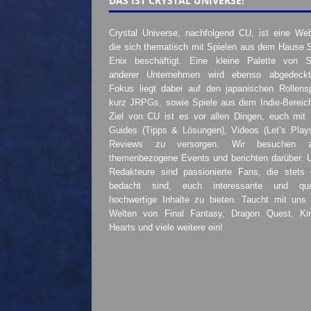
DAS IST CRYSTAL UNIVERSE!
Crystal Universe, nachfolgend CU, ist eine Web
die sich thematisch mit Spielen aus dem Hause 
Enix beschäftigt. Eine kleine Palette von S
anderer Unternehmen wird ebenso abgedeckt
Fokus liegt dabei auf den japanischen Rollensp
kurz JRPGs, sowie Spiele aus dem Indie-Bereic
Ziel von CU ist es vor allen Dingen, euch mit
Guides (Tipps & Lösungen), Videos (Let’s Play
Reviews zu versorgen. Wir besuchen 
themenbezogene Events und berichten darüber. 
Redakteure sind passionierte Fans, die stets 
bedacht sind, euch interessante und quali
hochwertige Inhalte zu bieten. Taucht mit uns 
Welten von Final Fantasy, Dragon Quest, K
Hearts und viele weitere ein!