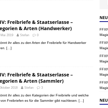
Y
s nördliche Kreszentia – Fork-Turm: Magie – Hallen II
FINAL
NEU
IV: Freibriefe & Staatserlasse –
egorien & Arten (Handwerker)
FFXIV
s nördliche Kreszentia – Fork-Turm: Magie – Boss 2: Schwerttänzer
Magie
 Mai 2019
Stefan
0
Y
FFXIV
könnt ihr alles zu den Arten der Freibriefe für Handwerker
Magi
ren.
[…]
s nördliche Kreszentia – Fork-Turm: Magie – Boss 4: Index (Normal)
FFXIV
Magie
FFXIV
IV: Freibriefe & Staatserlasse –
Magie
egorien & Arten (Sammler)
FFXIV
Magie
Oktober 2018
Stefan
3
könnt ihr alles zu den Kategorien der Freibriefe und welche
NEU
 von Freibriefen es für die Sammler gibt nachlesen.
[…]