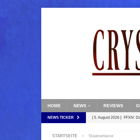
HOME
NEWS
REVIEWS
G
NEWS TICKER
[ 5. August 2026 ]
FFXIV: D
FANTASY
STARTSEITE
Staatserlasse
[ 5. August 2026 ]
FFXIV: Da