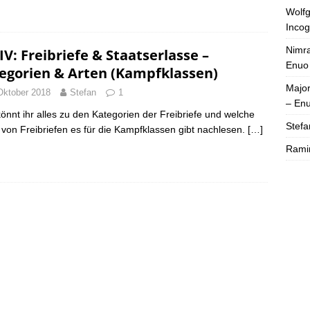
Wolfg
Incog
Nimra
IV: Freibriefe & Staatserlasse –
Enuo
egorien & Arten (Kampfklassen)
Majo
Oktober 2018
Stefan
1
– En
könnt ihr alles zu den Kategorien der Freibriefe und welche
Stefa
 von Freibriefen es für die Kampfklassen gibt nachlesen.
[…]
Rami