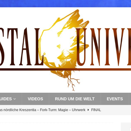
UIDES
VIDEOS
RUND UM DIE WELT
EVENTS
as nördliche Kreszentia – Fork-Turm: Magie – Uhrwerk
FINAL
s nördliche Kreszentia – Fork-Turm: Magie – Boss 3: Nekrophobia