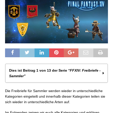
Dies ist Beitrag 1 von 13 der Serie
“FFXIV: Freibriefe -
Sammler”
FFXIV: Freibriefe & Staatserlasse – Kategorien &
Die Freibriefe für Sammler werden wieder in unterschiedliche
Arten (Sammler)
Kategorien eingeteilt und innerhalb dieser Kategorien teilen sie
FFXIV: Freibriefe – Minenarbeiter Stufe 1-68
sich wieder in unterschiedliche Arten auf.
FFXIV: Freibriefe – Gärtner Stufe 1-68
FFXIV: Freibriefe – Fischer Stufe 1-68
Im Folgenden zeigen wir euch alle Kategorien und erklären