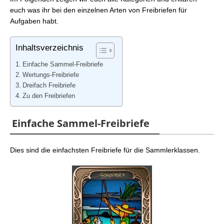
FFXIV: Freibriefe – Minenarbeiter Stufe 70-78
euch was ihr bei den einzelnen Arten von Freibriefen für
FFXIV: Freibriefe – Gärtner Stufe 70-78
Aufgaben habt.
FFXIV: Freibriefe – Fischer Stufe 70-78
FFXIV: Freibriefe – Minenarbeiter Stufe 80-88
Inhaltsverzeichnis
FFXIV: Freibriefe – Gärtner Stufe 80-88
FFXIV: Freibriefe – Fischer Stufe 80-88
Einfache Sammel-Freibriefe
FFXIV: Freibriefe – Minenarbeiter Stufe 90-98
Wertungs-Freibriefe
FFXIV: Freibriefe – Gärtner Stufe 90-98
Dreifach Freibriefe
FFXIV: Freibriefe – Fischer Stufe 90-98
Zu den Freibriefen
Einfache Sammel-Freibriefe
Dies sind die einfachsten Freibriefe für die Sammlerklassen.