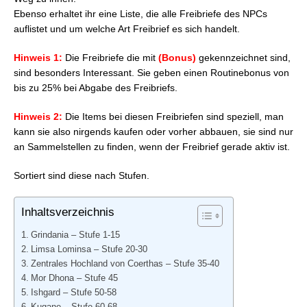
FFXIV: Freibriefe – Minenarbeiter Stufe 70-78
Ebenso erhaltet ihr eine Liste, die alle Freibriefe des NPCs
FFXIV: Freibriefe – Gärtner Stufe 70-78
auflistet und um welche Art Freibrief es sich handelt.
FFXIV: Freibriefe – Fischer Stufe 70-78
FFXIV: Freibriefe – Minenarbeiter Stufe 80-88
Hinweis 1:
Die Freibriefe die mit
(Bonus)
gekennzeichnet sind,
FFXIV: Freibriefe – Gärtner Stufe 80-88
sind besonders Interessant. Sie geben einen Routinebonus von
FFXIV: Freibriefe – Fischer Stufe 80-88
bis zu 25% bei Abgabe des Freibriefs.
FFXIV: Freibriefe – Minenarbeiter Stufe 90-98
FFXIV: Freibriefe – Gärtner Stufe 90-98
Hinweis 2:
Die Items bei diesen Freibriefen sind speziell, man
FFXIV: Freibriefe – Fischer Stufe 90-98
kann sie also nirgends kaufen oder vorher abbauen, sie sind nur
an Sammelstellen zu finden, wenn der Freibrief gerade aktiv ist.
Sortiert sind diese nach Stufen.
Inhaltsverzeichnis
Grindania – Stufe 1-15
Limsa Lominsa – Stufe 20-30
Zentrales Hochland von Coerthas – Stufe 35-40
Mor Dhona – Stufe 45
Ishgard – Stufe 50-58
Kugane – Stufe 60-68