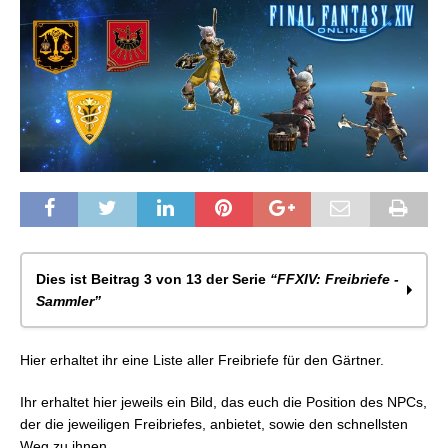
Dies ist Beitrag 3 von 13 der Serie
“FFXIV: Freibriefe -
Sammler”
FFXIV: Freibriefe & Staatserlasse – Kategorien &
Hier erhaltet ihr eine Liste aller Freibriefe für den Gärtner.
Arten (Sammler)
FFXIV: Freibriefe – Minenarbeiter Stufe 1-68
Ihr erhaltet hier jeweils ein Bild, das euch die Position des NPCs,
FFXIV: Freibriefe – Gärtner Stufe 1-68
der die jeweiligen Freibriefes, anbietet, sowie den schnellsten
FFXIV: Freibriefe – Fischer Stufe 1-68
Weg zu ihnen.