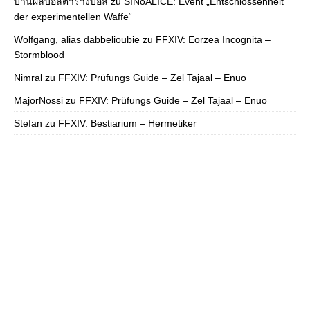
บ้านผลบอลตารางบอล
zu
SINoALICE: Event „Entschlossenheit
der experimentellen Waffe“
Wolfgang, alias dabbelioubie
zu
FFXIV: Eorzea Incognita –
Stormblood
Nimral
zu
FFXIV: Prüfungs Guide – Zel Tajaal – Enuo
MajorNossi
zu
FFXIV: Prüfungs Guide – Zel Tajaal – Enuo
Stefan
zu
FFXIV: Bestiarium – Hermetiker