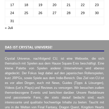
17
18
19
20
21
22
23
24
25
26
27
28
29
30
31
« Juli
DAS IST CRYSTAL UNIVERSE!
Crystal Universe, nachfolgend CU, ist eine Webseite, die sich
thematisch mit Spielen aus dem Hause Square Enix beschäftigt. Eine
kleine Palette von Spielen anderer Unternehmen wird ebenso
abgedeckt. Der Fokus liegt dabei auf den japanischen Rollenspielen,
kurz JRPGs, sowie Spiele aus dem Indie-Bereich. Das Ziel von CU ist
es vor allen Dingen, euch mit News, Guides (Tipps & Lösungen),
Videos (Let’s Plays) und Reviews zu versorgen. Wir besuchen zudem
themenbezogene Events und berichten darüber. Unsere Redakteure
sind passionierte Fans, die stets darauf bedacht sind, euch
interessante und qualitativ hochwertige Inhalte zu bieten. Taucht mit
uns in die Welten von Final Fantasy, Dragon Quest, Kingdom Hearts