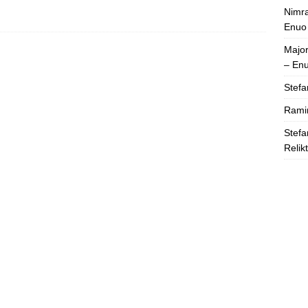
Nimra
Enuo
Majo
– En
Stefa
Rami
Stefa
Relik