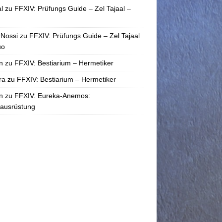
l
zu
FFXIV: Prüfungs Guide – Zel Tajaal –
rNossi
zu
FFXIV: Prüfungs Guide – Zel Tajaal
uo
n
zu
FFXIV: Bestiarium – Hermetiker
ra
zu
FFXIV: Bestiarium – Hermetiker
n
zu
FFXIV: Eureka-Anemos:
tausrüstung