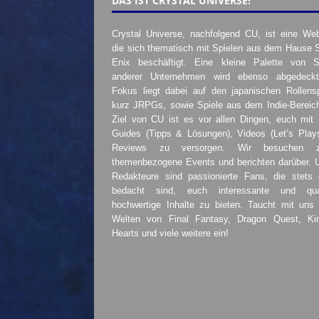
DAS IST CRYSTAL UNIVERSE!
Crystal Universe, nachfolgend CU, ist eine Web
die sich thematisch mit Spielen aus dem Hause 
Enix beschäftigt. Eine kleine Palette von S
anderer Unternehmen wird ebenso abgedeckt
Fokus liegt dabei auf den japanischen Rollensp
kurz JRPGs, sowie Spiele aus dem Indie-Bereic
Ziel von CU ist es vor allen Dingen, euch mit
Guides (Tipps & Lösungen), Videos (Let’s Play
Reviews zu versorgen. Wir besuchen 
themenbezogene Events und berichten darüber. 
Redakteure sind passionierte Fans, die stets 
bedacht sind, euch interessante und quali
hochwertige Inhalte zu bieten. Taucht mit uns 
Welten von Final Fantasy, Dragon Quest, K
Hearts und viele weitere ein!