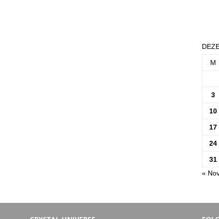
DEZE
M
3
10
17
24
31
« Nov