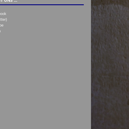
T UNS …
book
tter)
be
h