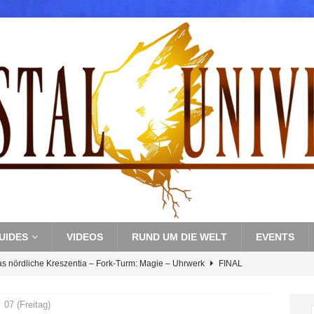
UIDES
VIDEOS
RUND UM DIE WELT
EVENTS
as nördliche Kreszentia – Fork-Turm: Magie – Uhrwerk
FINAL
07 (Freitag)
s nördliche Kreszentia – Fork-Turm: Magie – Boss 3: Nekrophobia