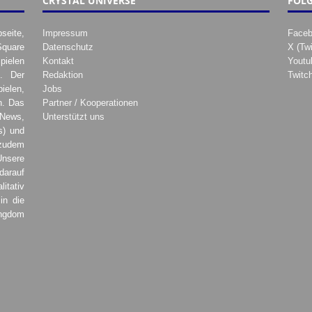
CRYSTAL UNIVERSE
FOLG
seite,
Impressum
Face
Square
Datenschutz
X (Twi
pielen
Kontakt
Youtu
. Der
Redaktion
Twitc
ielen,
Jobs
h. Das
Partner / Kooperationen
 News,
Unterstützt uns
s) und
zudem
Unsere
darauf
tativ
in die
ingdom