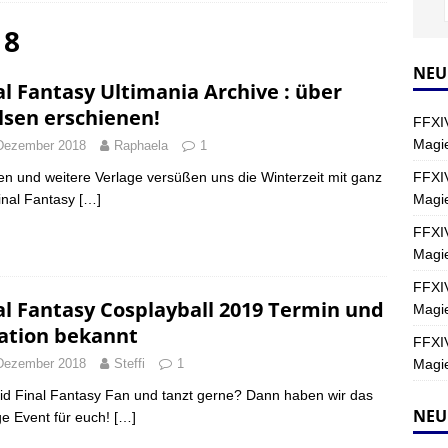
18
Y
s nördliche Kreszentia – Fork-Turm: Magie – Hallen II
FINAL
NEU
al Fantasy Ultimania Archive : über
lsen erschienen!
FFXIV
s nördliche Kreszentia – Fork-Turm: Magie – Boss 2: Schwerttänzer
Magie
Dezember 2018
Raphaela
1
Y
FFXIV
en und weitere Verlage versüßen uns die Winterzeit mit ganz
Magi
Final Fantasy
[…]
s nördliche Kreszentia – Fork-Turm: Magie – Boss 4: Index (Normal)
FFXIV
Magie
FFXIV
al Fantasy Cosplayball 2019 Termin und
Magie
ation bekannt
FFXIV
Magie
Dezember 2018
Steffi
1
eid Final Fantasy Fan und tanzt gerne? Dann haben wir das
NEU
ige Event für euch!
[…]