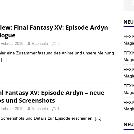
9
Y
s nördliche Kreszentia – Fork-Turm: Magie – Hallen II
FINAL
NEU
iew: Final Fantasy XV: Episode Ardyn
logue
FFXIV
s nördliche Kreszentia – Fork-Turm: Magie – Boss 2: Schwerttänzer
Magie
 Februar 2019
Raphaela
3
Y
FFXIV
hier eine Zusammenfassung des Anime und unsere Meinung
Magi
.
[…]
s nördliche Kreszentia – Fork-Turm: Magie – Boss 4: Index (Normal)
FFXIV
Magie
FFXIV
al Fantasy XV: Episode Ardyn – neue
Magie
os und Screenshots
FFXIV
Magie
 Februar 2019
Raphaela
1
Screenshots und Details zur Episode erschienen!
[…]
NEU