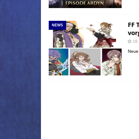
FF 
NEWS
vor
19.
Neue 