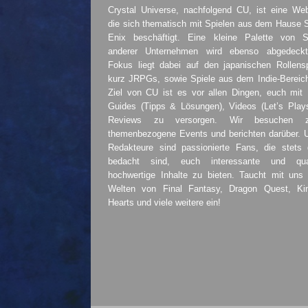
Crystal Universe, nachfolgend CU, ist eine Web
die sich thematisch mit Spielen aus dem Hause 
Enix beschäftigt. Eine kleine Palette von S
anderer Unternehmen wird ebenso abgedeckt
Fokus liegt dabei auf den japanischen Rollensp
kurz JRPGs, sowie Spiele aus dem Indie-Bereic
Ziel von CU ist es vor allen Dingen, euch mit
Guides (Tipps & Lösungen), Videos (Let’s Play
Reviews zu versorgen. Wir besuchen 
themenbezogene Events und berichten darüber. 
Redakteure sind passionierte Fans, die stets 
bedacht sind, euch interessante und quali
hochwertige Inhalte zu bieten. Taucht mit uns 
Welten von Final Fantasy, Dragon Quest, K
Hearts und viele weitere ein!