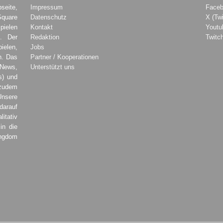
seite,
Impressum
Face
Square
Datenschutz
X (Twi
pielen
Kontakt
Youtu
. Der
Redaktion
Twitc
ielen,
Jobs
h. Das
Partner / Kooperationen
 News,
Unterstützt uns
s) und
zudem
Unsere
darauf
tativ
in die
ingdom