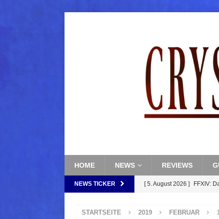
HOME
NEWS
REVIEWS
G
NEWS TICKER
[ 5. August 2026 ]
FFXIV: D
FANTASY
STARTSEITE
2019
FEBRUAR
[ 5. August 2026 ]
FFXIV: Da