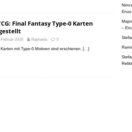
Nimra
Enuo
Majo
TCG: Final Fantasy Type-0 Karten
– En
gestellt
Stefa
 Februar 2019
Raphaela
0
Rami
Karten mit Type-0 Motiven sind erschienen.
[…]
Stefa
Relik