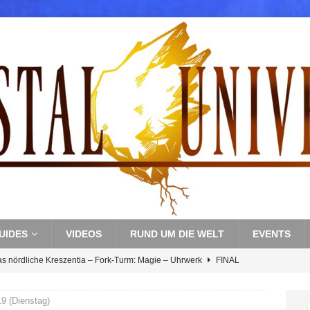
UIDES
VIDEOS
RUND UM DIE WELT
EVENTS
as nördliche Kreszentia – Fork-Turm: Magie – Uhrwerk
FINAL
19 (Dienstag)
s nördliche Kreszentia – Fork-Turm: Magie – Boss 3: Nekrophobia