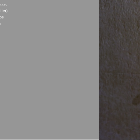
book
tter)
be
h