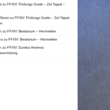
l
zu
FFXIV: Prüfungs Guide – Zel Tajaal –
rNossi
zu
FFXIV: Prüfungs Guide – Zel Tajaal
uo
n
zu
FFXIV: Bestiarium – Hermetiker
ra
zu
FFXIV: Bestiarium – Hermetiker
n
zu
FFXIV: Eureka-Anemos:
tausrüstung