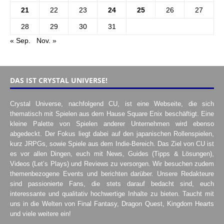
21
22
23
24
25
26
27
28
29
30
31
« Sep.
Nov. »
DAS IST CRYSTAL UNIVERSE!
Crystal Universe, nachfolgend CU, ist eine Webseite, die sich
thematisch mit Spielen aus dem Hause Square Enix beschäftigt. Eine
kleine Palette von Spielen anderer Unternehmen wird ebenso
abgedeckt. Der Fokus liegt dabei auf den japanischen Rollenspielen,
kurz JRPGs, sowie Spiele aus dem Indie-Bereich. Das Ziel von CU ist
es vor allen Dingen, euch mit News, Guides (Tipps & Lösungen),
Videos (Let’s Plays) und Reviews zu versorgen. Wir besuchen zudem
themenbezogene Events und berichten darüber. Unsere Redakteure
sind passionierte Fans, die stets darauf bedacht sind, euch
interessante und qualitativ hochwertige Inhalte zu bieten. Taucht mit
uns in die Welten von Final Fantasy, Dragon Quest, Kingdom Hearts
und viele weitere ein!