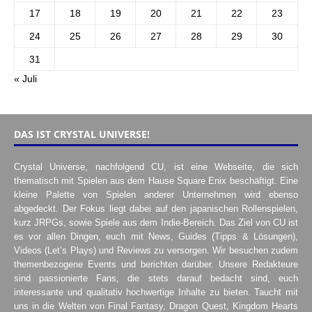
17
18
19
20
21
22
23
24
25
26
27
28
29
30
31
« Juli
DAS IST CRYSTAL UNIVERSE!
Crystal Universe, nachfolgend CU, ist eine Webseite, die sich
thematisch mit Spielen aus dem Hause Square Enix beschäftigt. Eine
kleine Palette von Spielen anderer Unternehmen wird ebenso
abgedeckt. Der Fokus liegt dabei auf den japanischen Rollenspielen,
kurz JRPGs, sowie Spiele aus dem Indie-Bereich. Das Ziel von CU ist
es vor allen Dingen, euch mit News, Guides (Tipps & Lösungen),
Videos (Let’s Plays) und Reviews zu versorgen. Wir besuchen zudem
themenbezogene Events und berichten darüber. Unsere Redakteure
sind passionierte Fans, die stets darauf bedacht sind, euch
interessante und qualitativ hochwertige Inhalte zu bieten. Taucht mit
uns in die Welten von Final Fantasy, Dragon Quest, Kingdom Hearts