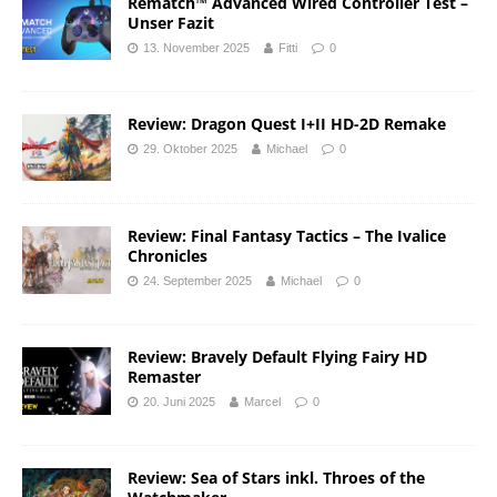
Rematch™ Advanced Wired Controller Test –
Unser Fazit
13. November 2025
Fitti
0
Review: Dragon Quest I+II HD-2D Remake
29. Oktober 2025
Michael
0
Review: Final Fantasy Tactics – The Ivalice
Chronicles
24. September 2025
Michael
0
Review: Bravely Default Flying Fairy HD
Remaster
20. Juni 2025
Marcel
0
Review: Sea of Stars inkl. Throes of the