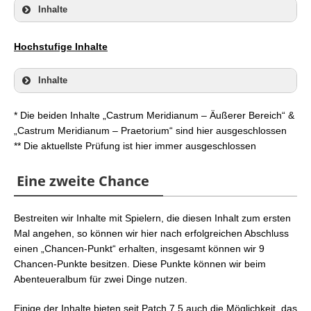
Inhalte
Hochstufige Inhalte
Inhalte
* Die beiden Inhalte „Castrum Meridianum – Äußerer Bereich“ &
Kristallturm
„Castrum Meridianum – Praetorium“ sind hier ausgeschlossen
Schatten von Mhach
** Die aktuellste Prüfung ist hier immer ausgeschlossen
Verschlungene Schatten von Bahamut
Eine zweite Chance
Alexander
Bestreiten wir Inhalte mit Spielern, die diesen Inhalt zum ersten
Alle schweren Versionen aus Hevensward
Mal angehen, so können wir hier nach erfolgreichen Abschluss
Kristallturm
einen „Chancen-Punkt“ erhalten, insgesamt können wir 9
Ein Portal öffnen und betreten
Chancen-Punkte besitzen. Diese Punkte können wir beim
Schatten von Mhach
Abenteueralbum für zwei Dinge nutzen.
Ivalice
10 Etagen vom Palast der Toten oder Himmelssäule
NieR
Einige der Inhalte bieten seit Patch 7.5 auch die Möglichkeit, das
bestreiten