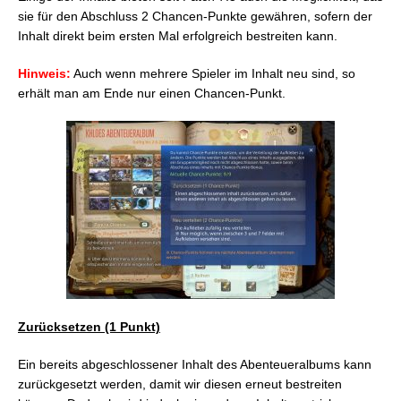
Mythen Eorzeas
sie für den Abschluss 2 Chancen-Punkte gewähren, sofern der
Inhalt direkt beim ersten Mal erfolgreich bestreiten kann.
Jeuon: Die erste Etappe
Frontline
San d’oria: Die zweite Etappe
Stahlschwingen
Hinweis:
Auch wenn mehrere Spieler im Inhalt neu sind, so
Crystalline Conflict
erhält man am Ende nur einen Chancen-Punkt.
Verschlungene Schatten von Bahamut
Alexander
Omega
Eden
Pandeamonium
Arkadion
Alle schweren Versionen aus Hevensward
Alle schweren Versionen aus Stormblood
Alle schweren Versionen aus Endwalker
Zurücksetzen (1 Punkt)
Alle schweren Versionen aus Shadowbringers
Ein bereits abgeschlossener Inhalt des Abenteueralbums kann
Alle schweren Versionen aus Dawntrail**
zurückgesetzt werden, damit wir diesen erneut bestreiten