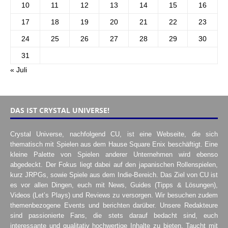
10
11
12
13
14
15
16
17
18
19
20
21
22
23
24
25
26
27
28
29
30
31
« Juli
DAS IST CRYSTAL UNIVERSE!
Crystal Universe, nachfolgend CU, ist eine Webseite, die sich
thematisch mit Spielen aus dem Hause Square Enix beschäftigt. Eine
kleine Palette von Spielen anderer Unternehmen wird ebenso
abgedeckt. Der Fokus liegt dabei auf den japanischen Rollenspielen,
kurz JRPGs, sowie Spiele aus dem Indie-Bereich. Das Ziel von CU ist
es vor allen Dingen, euch mit News, Guides (Tipps & Lösungen),
Videos (Let’s Plays) und Reviews zu versorgen. Wir besuchen zudem
themenbezogene Events und berichten darüber. Unsere Redakteure
sind passionierte Fans, die stets darauf bedacht sind, euch
interessante und qualitativ hochwertige Inhalte zu bieten. Taucht mit