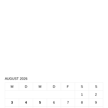
AUGUST 2026
M
D
M
D
F
S
S
1
2
3
4
5
6
7
8
9