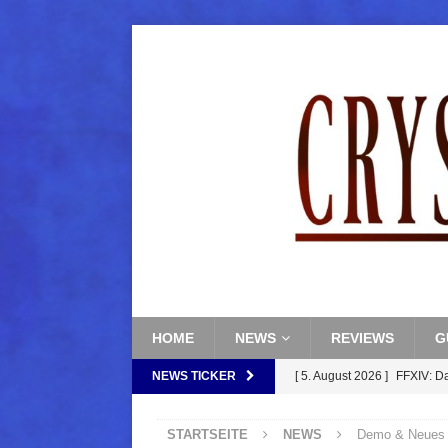
HOME
NEWS
REVIEWS
G
NEWS TICKER
[ 5. August 2026 ]
FFXIV: D
FANTASY
STARTSEITE
NEWS
Demo & Neues z
[ 5. August 2026 ]
FFXIV: Da