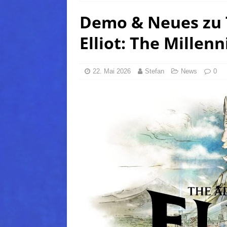
Demo & Neues zu 
(Normal)
FINAL FANTAS
[ 5. August 2026 ]
FFXIV: Da
Elliot: The Millen
FANTASY
[ 5. August 2026 ]
FFXIV: Da
22. Mai 2026
Stefan
News
0
(Normal)
FINAL FANTAS
[ 5. August 2026 ]
FFXIV: Da
FINAL FANTASY