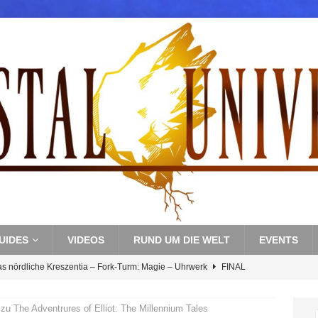
UIDES
VIDEOS
RUND UM DIE WELT
EVENTS
as nördliche Kreszentia – Fork-Turm: Magie – Uhrwerk
FINAL
u The Adventrures of Elliot: The Millennium Tales
s nördliche Kreszentia – Fork-Turm: Magie – Boss 3: Nekrophobia