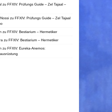
l
zu
FFXIV: Prüfungs Guide – Zel Tajaal –
rNossi
zu
FFXIV: Prüfungs Guide – Zel Tajaal
uo
n
zu
FFXIV: Bestiarium – Hermetiker
ra
zu
FFXIV: Bestiarium – Hermetiker
n
zu
FFXIV: Eureka-Anemos:
tausrüstung