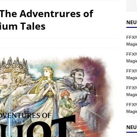
The Adventrures of
Y
s nördliche Kreszentia – Fork-Turm: Magie – Hallen II
FINAL
NEU
nium Tales
FFXIV
s nördliche Kreszentia – Fork-Turm: Magie – Boss 2: Schwerttänzer
Magie
Y
FFXIV
Magi
s nördliche Kreszentia – Fork-Turm: Magie – Boss 4: Index (Normal)
FFXIV
Magie
FFXIV
Magie
FFXIV
Magie
NEU