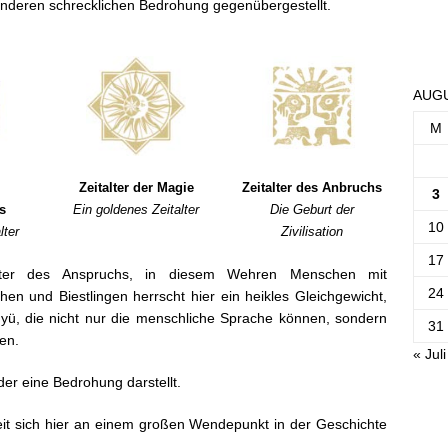
r anderen schrecklichen Bedrohung gegenübergestellt.
AUGU
M
Zeitalter der Magie
Zeitalter des Anbruchs
3
s
Ein goldenes Zeitalter
Die Geburt der
10
lter
Zivilisation
17
talter des Anspruchs, in diesem Wehren Menschen mit
24
n und Biestlingen herrscht hier ein heikles Gleichgewicht,
Myü, die nicht nur die menschliche Sprache können, sondern
31
en.
« Juli
der eine Bedrohung darstellt.
eit sich hier an einem großen Wendepunkt in der Geschichte