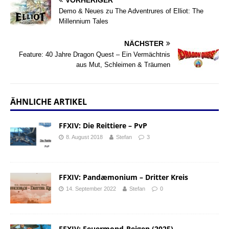
Demo & Neues zu The Adventrures of Elliot: The
Millennium Tales
NÄCHSTER
Feature: 40 Jahre Dragon Quest – Ein Vermächtnis
aus Mut, Schleimen & Träumen
ÄHNLICHE ARTIKEL
FFXIV: Die Reittiere – PvP
8. August 2018
Stefan
3
FFXIV: Pandæmonium – Dritter Kreis
14. September 2022
Stefan
0
FFXIV: Feuermond-Reigen (2025)