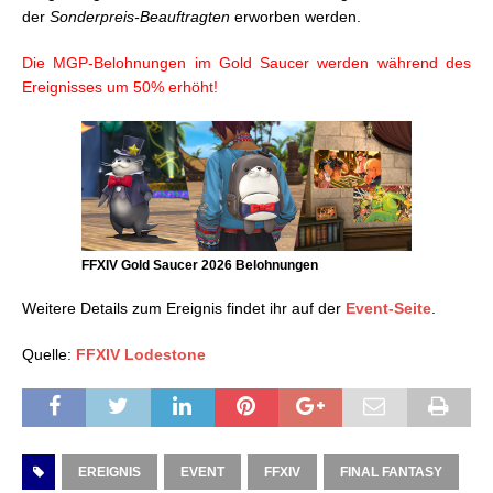
der
Sonderpreis-Beauftragten
erworben werden.
Die MGP-Belohnungen im Gold Saucer werden während des
Ereignisses um 50% erhöht!
FFXIV Gold Saucer 2026 Belohnungen
Weitere Details zum Ereignis findet ihr auf der
Event-Seite
.
Quelle:
FFXIV Lodestone
EREIGNIS
EVENT
FFXIV
FINAL FANTASY