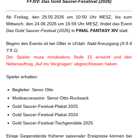
FFXIV: Das Gold Saucer-Fesatival (2026)
FFXIV: Gratis-Login-Aktion (Januar 2026)
FFXIV: Valentiontag (2026)
Ab Freitag, den 29.05.2026 um 10:00 Uhr MESZ, bis zum
FFXIV: Das Prinzessinnenfest (2026)
Mittwoch, den 24.06.2026 um 16:59 Uhr MESZ, findet das Event
FFXIV: Wundereiersuche (2026)
Das Gold Saucer-Festival (2026)
in
FINAL FANTASY XIV
statt.
FFXIV: MogMog-Kollektion Allgegenwärtige
Aphorismen
Beginn des Events ist bei
Ollier
in
Ul’dah: Nald-Kreuzgang (X:9.4
FFXIV: Rhapsodie Vana’diel 2026
Y:9.1)
.
FFXIV: Gratis-Login-Aktion (Mai 2026)
Der Spieler muss mindestens Stufe 15 erreicht und den
FFXIV: Das Gold Saucer-Fesatival (2026)
Nebenauftrag „Auf ins Vergnügen“ abgeschlossen haben.
FFXIV: Harte Steine, weiche Birnen 2026
FFXIV: Event „Yo-kai Watch“ 2026 mit neuen
Spieler erhalten:
Belohnungen
Begleiter: Senor Otto
Modeaccessoire: Senor-Otto-Rucksack
Gold Saucer-Festival-Plakat 2025
Gold Saucer-Festival-Plakat 2024
Gold Saucer-Festival-Tischgemälde 2025
Einige Gegenstände früherer saisonaler Ereignisse können bei