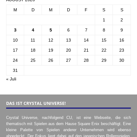
M
D
M
D
F
S
S
1
2
3
4
5
6
7
8
9
10
11
12
13
14
15
16
17
18
19
20
21
22
23
24
25
26
27
28
29
30
31
« Juli
DAS IST CRYSTAL UNIVERSE!
Crystal Universe, nachfolgend CU, ist eine Webseite, die sich
thematisch mit Spielen aus dem Hause Square Enix beschäftigt. Eine
kleine Palette von Spielen anderer Unternehmen wird ebenso
abgedeckt. Der Fokus liegt dabei auf den japanischen Rollenspielen,