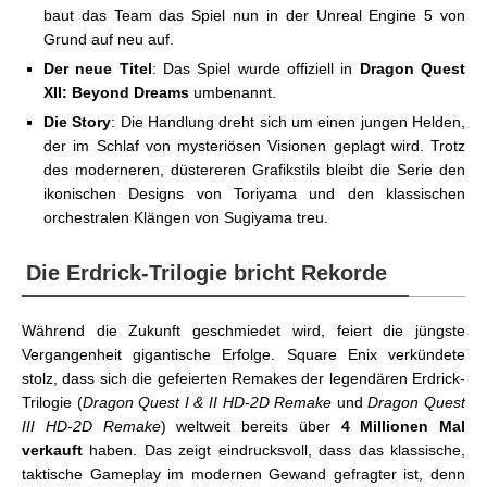
baut das Team das Spiel nun in der Unreal Engine 5 von
Grund auf neu auf.
Der neue Titel
: Das Spiel wurde offiziell in
Dragon Quest
XII: Beyond Dreams
umbenannt.
Die Story
: Die Handlung dreht sich um einen jungen Helden,
der im Schlaf von mysteriösen Visionen geplagt wird. Trotz
des moderneren, düstereren Grafikstils bleibt die Serie den
ikonischen Designs von Toriyama und den klassischen
orchestralen Klängen von Sugiyama treu.
Die Erdrick-Trilogie bricht Rekorde
Während die Zukunft geschmiedet wird, feiert die jüngste
Vergangenheit gigantische Erfolge. Square Enix verkündete
stolz, dass sich die gefeierten Remakes der legendären Erdrick-
Trilogie (
Dragon Quest I & II HD-2D Remake
und
Dragon Quest
III HD-2D Remake
) weltweit bereits über
4 Millionen Mal
verkauft
haben. Das zeigt eindrucksvoll, dass das klassische,
taktische Gameplay im modernen Gewand gefragter ist, denn