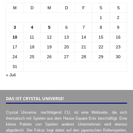
M
D
M
D
F
S
S
1
2
3
4
5
6
7
8
9
10
11
12
13
14
15
16
17
18
19
20
21
22
23
24
25
26
27
28
29
30
31
« Juli
DAS IST CRYSTAL UNIVERSE!
Crystal Universe, nachfolgend CU, ist eine Webseite, die sich
thematisch mit Spielen aus dem Hause Square Enix beschäftigt. Eine
kleine Palette von Spielen anderer Unternehmen wird ebenso
abgedeckt. Der Fokus liegt dabei auf den japanischen Rollenspielen,