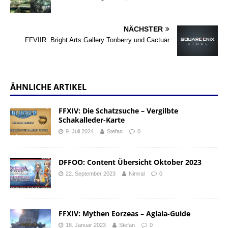
NÄCHSTER
FFVIIR: Bright Arts Gallery Tonberry und Cactuar
ÄHNLICHE ARTIKEL
FFXIV: Die Schatzsuche – Vergilbte
Schakalleder-Karte
9. Juli 2024
Stefan
0
DFFOO: Content Übersicht Oktober 2023
22. September 2023
Nimral
0
FFXIV: Mythen Eorzeas – Aglaia-Guide
18. Januar 2023
Stefan
0