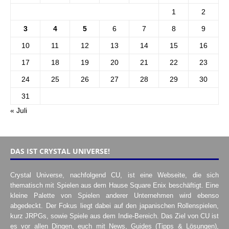
1
2
3
4
5
6
7
8
9
10
11
12
13
14
15
16
17
18
19
20
21
22
23
24
25
26
27
28
29
30
31
« Juli
DAS IST CRYSTAL UNIVERSE!
Crystal Universe, nachfolgend CU, ist eine Webseite, die sich
thematisch mit Spielen aus dem Hause Square Enix beschäftigt. Eine
kleine Palette von Spielen anderer Unternehmen wird ebenso
abgedeckt. Der Fokus liegt dabei auf den japanischen Rollenspielen,
kurz JRPGs, sowie Spiele aus dem Indie-Bereich. Das Ziel von CU ist
es vor allen Dingen, euch mit News, Guides (Tipps & Lösungen),