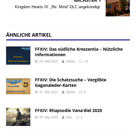
NÄCHSTER
Kingdom Hearts III: „Re: Mind“-DLC angekündigt.
ÄHNLICHE ARTIKEL
FFXIV: Das südliche Kreszentia – Nützliche
Informationen
29. Mai 2025
Stefan
14
FFXIV: Die Schatzsuche – Vergilbte
Gaganaleder-Karten
31. Mai 2021
Stefan
0
FFXIV: Rhapsodie Vana’diel 2020
26. Mai 2020
Dee
1