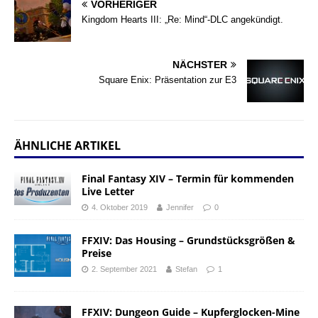
VORHERIGER
Kingdom Hearts III: „Re: Mind“-DLC angekündigt.
NÄCHSTER
Square Enix: Präsentation zur E3
ÄHNLICHE ARTIKEL
Final Fantasy XIV – Termin für kommenden
Live Letter
4. Oktober 2019
Jennifer
0
FFXIV: Das Housing – Grundstücksgrößen &
Preise
2. September 2021
Stefan
1
FFXIV: Dungeon Guide – Kupferglocken-Mine