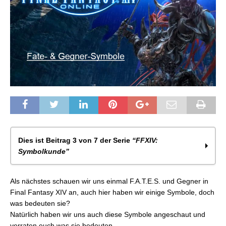
Dies ist Beitrag 3 von 7 der Serie
“FFXIV:
Symbolkunde”
FFXIV: Quest-Symbole
Als nächstes schauen wir uns einmal F.A.T.E.S. und Gegner in
FFXIV: Klassen- und Job-Symbole
Final Fantasy XIV an, auch hier haben wir einige Symbole, doch
FFXIV: Fate- und Gegner-Symbole
was bedeuten sie?
FFXIV: Charakter-Symbole
Natürlich haben wir uns auch diese Symbole angeschaut und
FFXIV: Symbole auf der Gebietskarte
verraten euch was sie bedeuten.