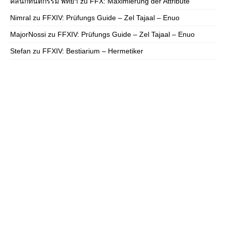
คลินิกทันตกรรม พัทยา
zu
FFX: Maximierung der Attribute
Nimral
zu
FFXIV: Prüfungs Guide – Zel Tajaal – Enuo
MajorNossi
zu
FFXIV: Prüfungs Guide – Zel Tajaal – Enuo
Stefan
zu
FFXIV: Bestiarium – Hermetiker