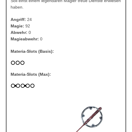
Soll einst einem legendären Magier treue Dienste erwiesen
haben.
Angriff:
24
Magie:
92
Abwehr:
0
Magieabwehr:
0
Materia-Slots (Basis):
Materia-Slots (Max):