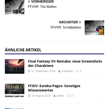
VORHERIGER
FFVIIR: Tifa Waffen
NÄCHSTER
FFVIIR: Schallplatten
ÄHNLICHE ARTIKEL
Final Fantasy VII Remake: neue Screenshots
der Charaktere
12. September 2019
Raphaela
0
FFXIV: Eureka-Pagos: Sonstiges
Wissenswertes
19. August 2018
Stefan
2