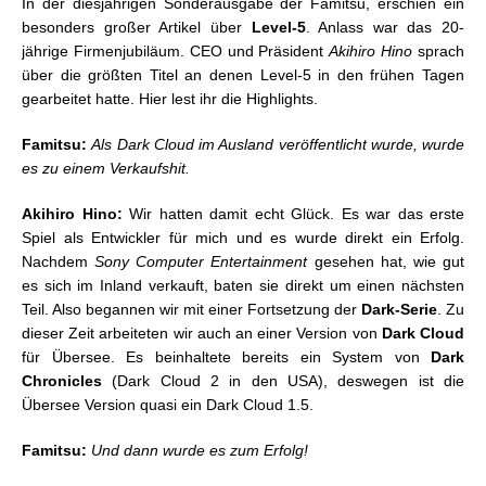
In der diesjährigen Sonderausgabe der Famitsu, erschien ein
besonders großer Artikel über
Level-5
. Anlass war das 20-
jährige Firmenjubiläum. CEO und Präsident
Akihiro Hino
sprach
über die größten Titel an denen Level-5 in den frühen Tagen
gearbeitet hatte. Hier lest ihr die Highlights.
Famitsu:
Als Dark Cloud im Ausland veröffentlicht wurde, wurde
es zu einem Verkaufshit.
Akihiro Hino:
Wir hatten damit echt Glück. Es war das erste
Spiel als Entwickler für mich und es wurde direkt ein Erfolg.
Nachdem
Sony Computer Entertainment
gesehen hat, wie gut
es sich im Inland verkauft, baten sie direkt um einen nächsten
Teil. Also begannen wir mit einer Fortsetzung der
Dark-Serie
. Zu
dieser Zeit arbeiteten wir auch an einer Version von
Dark Cloud
für Übersee. Es beinhaltete bereits ein System von
Dark
Chronicles
(Dark Cloud 2 in den USA), deswegen ist die
Übersee Version quasi ein Dark Cloud 1.5.
Famitsu:
Und dann wurde es zum Erfolg!