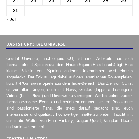
24
25
26
27
28
29
30
31
« Juli
DAS IST CRYSTAL UNIVERSE!
Crystal Universe, nachfolgend CU, ist eine Webseite, die sich
thematisch mit Spielen aus dem Hause Square Enix beschäftigt. Eine
kleine Palette von Spielen anderer Unternehmen wird ebenso
abgedeckt. Der Fokus liegt dabei auf den japanischen Rollenspielen,
kurz JRPGs, sowie Spiele aus dem Indie-Bereich. Das Ziel von CU ist
es vor allen Dingen, euch mit News, Guides (Tipps & Lösungen),
Videos (Let’s Plays) und Reviews zu versorgen. Wir besuchen zudem
themenbezogene Events und berichten darüber. Unsere Redakteure
sind passionierte Fans, die stets darauf bedacht sind, euch
interessante und qualitativ hochwertige Inhalte zu bieten. Taucht mit
uns in die Welten von Final Fantasy, Dragon Quest, Kingdom Hearts
und viele weitere ein!
CRYSTAL UNIVERSE