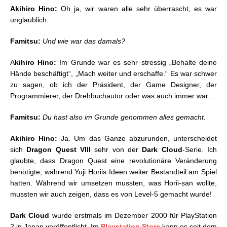
Akihiro Hino:
Oh ja, wir waren alle sehr überrascht, es war
unglaublich.
Famitsu:
Und wie war das damals?
A
kihiro Hino:
Im Grunde war es sehr stressig „Behalte deine
Hände beschäftigt“, „Mach weiter und erschaffe.“ Es war schwer
zu sagen, ob ich der Präsident, der Game Designer, der
Programmierer, der Drehbuchautor oder was auch immer war…
Famitsu:
Du hast also im Grunde genommen alles gemacht.
Akihiro Hino:
Ja. Um das Ganze abzurunden, unterscheidet
sich
Dragon Quest VIII
sehr von der
Dark Cloud
-Serie. Ich
glaubte, dass Dragon Quest eine revolutionäre Veränderung
benötigte, während Yuji Horiis Ideen weiter Bestandteil am Spiel
hatten. Während wir umsetzen mussten, was Horii-san wollte,
mussten wir auch zeigen, dass es von Level-5 gemacht wurde!
Dark Cloud
wurde erstmals im Dezember 2000 für PlayStation
2 in Japan veröffentlicht. Im
Playstation Store
kann es seit dem