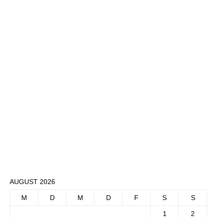
AUGUST 2026
M
D
M
D
F
S
S
1
2