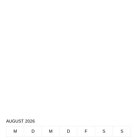
AUGUST 2026
M
D
M
D
F
S
S