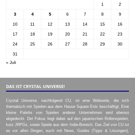
1
2
3
4
5
6
7
8
9
10
11
12
13
14
15
16
17
18
19
20
21
22
23
24
25
26
27
28
29
30
31
« Juli
DAS IST CRYSTAL UNIVERSE!
Crystal Universe, nachfolgend CU, ist eine Webseite, die sich
thematisch mit Spielen aus dem Hause Square Enix beschäftigt. Eine
kleine Palette von Spielen anderer Unternehmen wird ebenso
abgedeckt. Der Fokus liegt dabei auf den japanischen Rollenspielen,
kurz JRPGs, sowie Spiele aus dem Indie-Bereich. Das Ziel von CU ist
es vor allen Dingen, euch mit News, Guides (Tipps & Lösungen),