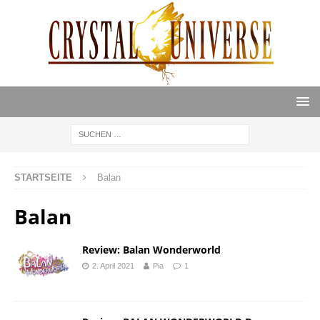
STARTSEITE
Balan
Balan
Review: Balan Wonderworld
2. April 2021
Pia
1