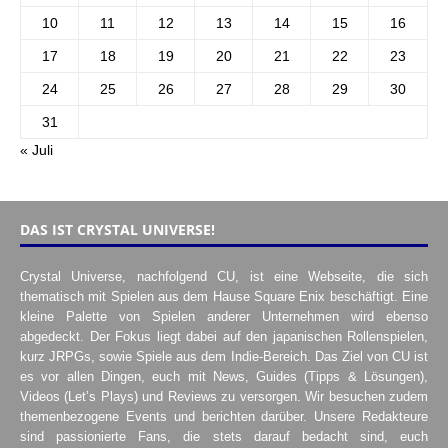
10
11
12
13
14
15
16
17
18
19
20
21
22
23
24
25
26
27
28
29
30
31
« Juli
DAS IST CRYSTAL UNIVERSE!
Crystal Universe, nachfolgend CU, ist eine Webseite, die sich
thematisch mit Spielen aus dem Hause Square Enix beschäftigt. Eine
kleine Palette von Spielen anderer Unternehmen wird ebenso
abgedeckt. Der Fokus liegt dabei auf den japanischen Rollenspielen,
kurz JRPGs, sowie Spiele aus dem Indie-Bereich. Das Ziel von CU ist
es vor allen Dingen, euch mit News, Guides (Tipps & Lösungen),
Videos (Let’s Plays) und Reviews zu versorgen. Wir besuchen zudem
themenbezogene Events und berichten darüber. Unsere Redakteure
sind passionierte Fans, die stets darauf bedacht sind, euch