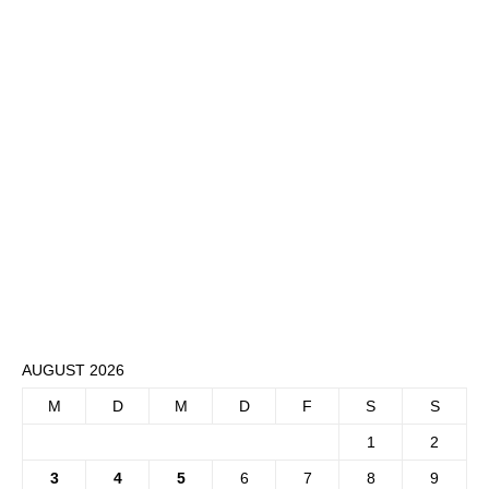
AUGUST 2026
M
D
M
D
F
S
S
1
2
3
4
5
6
7
8
9