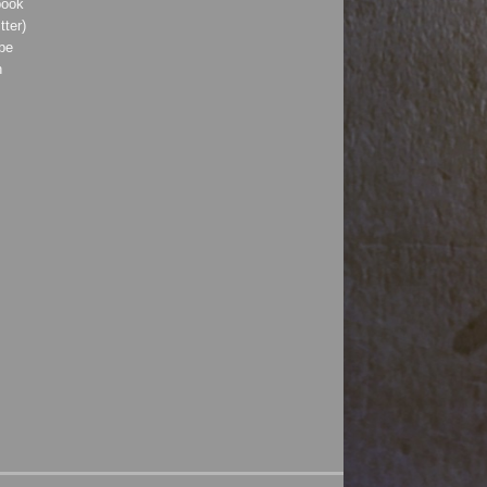
book
tter)
be
h