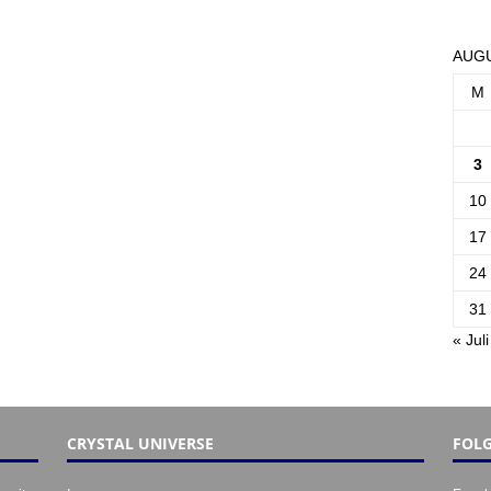
AUGU
M
3
10
17
24
31
« Juli
CRYSTAL UNIVERSE
FOLG