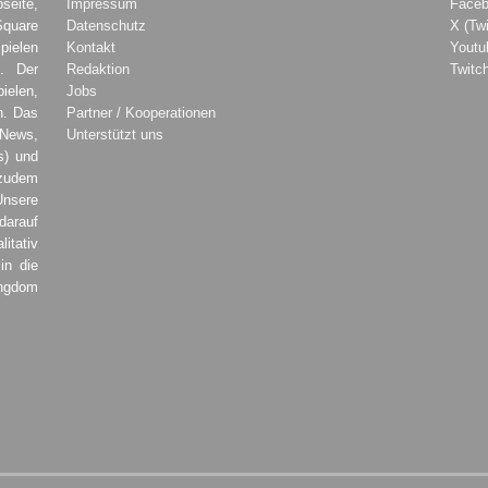
seite,
Impressum
Face
Square
Datenschutz
X (Twi
pielen
Kontakt
Youtu
. Der
Redaktion
Twitc
ielen,
Jobs
h. Das
Partner / Kooperationen
 News,
Unterstützt uns
s) und
zudem
Unsere
darauf
tativ
in die
ingdom