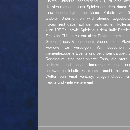
Crystal Universe, nachfolgend CU, ist eine Web
die sich thematisch mit Spielen aus dem Hause 
Enix beschäftigt. Eine kleine Palette von S
anderer Unternehmen wird ebenso abgedeckt
Fokus liegt dabei auf den japanischen Rollensp
kurz JRPGs, sowie Spiele aus dem Indie-Bereic
Ziel von CU ist es vor allen Dingen, euch mit
Guides (Tipps & Lösungen), Videos (Let’s Play
Reviews zu versorgen. Wir besuchen 
themenbezogene Events und berichten darüber. 
Redakteure sind passionierte Fans, die stets 
bedacht sind, euch interessante und quali
hochwertige Inhalte zu bieten. Taucht mit uns 
Welten von Final Fantasy, Dragon Quest, K
Hearts und viele weitere ein!