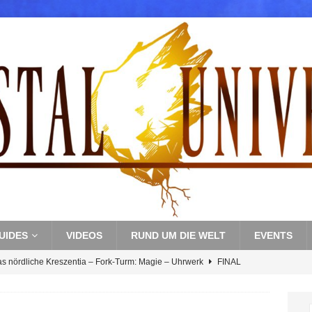
UIDES
VIDEOS
RUND UM DIE WELT
EVENTS
as nördliche Kreszentia – Fork-Turm: Magie – Uhrwerk
FINAL
s nördliche Kreszentia – Fork-Turm: Magie – Boss 3: Nekrophobia