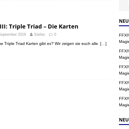
Y
s nördliche Kreszentia – Fork-Turm: Magie – Hallen II
FINAL
NEU
III: Triple Triad – Die Karten
September 2019
Stefan
0
FFXIV
s nördliche Kreszentia – Fork-Turm: Magie – Boss 2: Schwerttänzer
Magie
e Triple Triad Karten gibt es? Wir zeigen sie euch alle.
[…]
Y
FFXIV
Magi
s nördliche Kreszentia – Fork-Turm: Magie – Boss 4: Index (Normal)
FFXIV
Magie
FFXIV
Magie
FFXIV
Magie
NEU