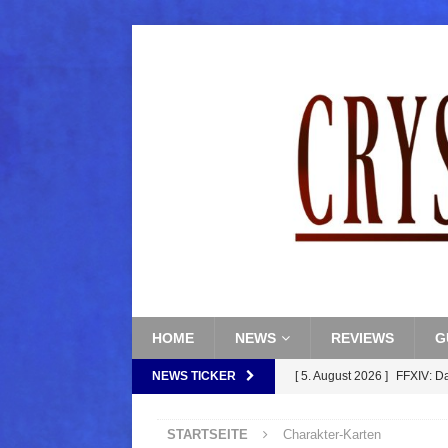
HOME
NEWS
REVIEWS
G
NEWS TICKER
[ 5. August 2026 ]
FFXIV: D
FANTASY
STARTSEITE
Charakter-Karten
[ 5. August 2026 ]
FFXIV: Da