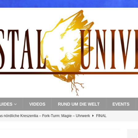
UIDES
VIDEOS
RUND UM DIE WELT
EVENTS
as nördliche Kreszentia – Fork-Turm: Magie – Uhrwerk
FINAL
s nördliche Kreszentia – Fork-Turm: Magie – Boss 3: Nekrophobia