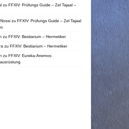
l
zu
FFXIV: Prüfungs Guide – Zel Tajaal –
rNossi
zu
FFXIV: Prüfungs Guide – Zel Tajaal
uo
n
zu
FFXIV: Bestiarium – Hermetiker
ra
zu
FFXIV: Bestiarium – Hermetiker
n
zu
FFXIV: Eureka-Anemos:
tausrüstung