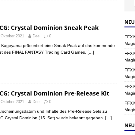
Y
s nördliche Kreszentia – Fork-Turm: Magie – Hallen II
FINAL
NEU
CG: Crystal Dominion Sneak Peak
 Oktober 2021
Dee
0
FFXIV
s nördliche Kreszentia – Fork-Turm: Magie – Boss 2: Schwerttänzer
Magie
 Kageyama präsentiert eine Sneak Peak auf das kommende
Y
Set des FINAL FANTASY Trading Card Games.
[…]
FFXIV
Magi
s nördliche Kreszentia – Fork-Turm: Magie – Boss 4: Index (Normal)
FFXIV
Magie
FFXIV
CG: Crystal Dominion Pre-Release Kit
Magie
 Oktober 2021
Dee
0
FFXIV
Magie
rscheinungsdatum und Inhalte des Pre-Release Sets zu
 Crystal Dominion (15. Set) wurde bekannt gegeben.
[…]
NEU