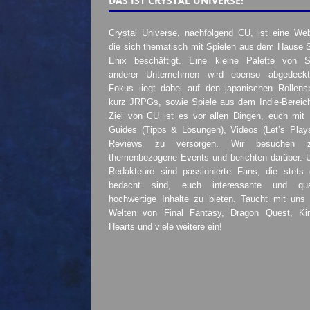
DAS IST CRYSTAL UNIVERSE!
Crystal Universe, nachfolgend CU, ist eine Web
die sich thematisch mit Spielen aus dem Hause 
Enix beschäftigt. Eine kleine Palette von S
anderer Unternehmen wird ebenso abgedeckt
Fokus liegt dabei auf den japanischen Rollensp
kurz JRPGs, sowie Spiele aus dem Indie-Bereic
Ziel von CU ist es vor allen Dingen, euch mit
Guides (Tipps & Lösungen), Videos (Let’s Play
Reviews zu versorgen. Wir besuchen 
themenbezogene Events und berichten darüber. 
Redakteure sind passionierte Fans, die stets 
bedacht sind, euch interessante und quali
hochwertige Inhalte zu bieten. Taucht mit uns 
Welten von Final Fantasy, Dragon Quest, K
Hearts und viele weitere ein!