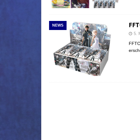
FFT
NEWS
5. 
FFTCG
ersch