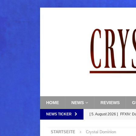
HOME
NEWS
REVIEWS
G
NEWS TICKER
[ 5. August 2026 ]
FFXIV: D
FANTASY
STARTSEITE
Crystal Dominion
[ 5. August 2026 ]
FFXIV: Da