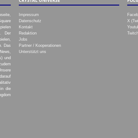
CRYSTAL UNIVERSE
FOLG
seite,
Impressum
Face
Square
Datenschutz
X (Twi
pielen
Kontakt
Youtu
. Der
Redaktion
Twitc
ielen,
Jobs
h. Das
Partner / Kooperationen
 News,
Unterstützt uns
s) und
zudem
Unsere
darauf
tativ
in die
ingdom