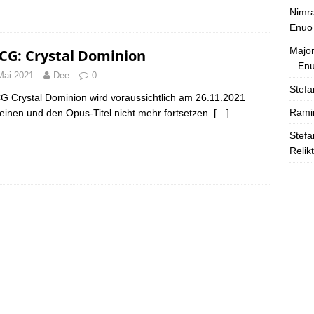
Nimra
Enuo
Majo
CG: Crystal Dominion
– En
Mai 2021
Dee
0
Stefa
 Crystal Dominion wird voraussichtlich am 26.11.2021
Rami
einen und den Opus-Titel nicht mehr fortsetzen.
[…]
Stefa
Relik