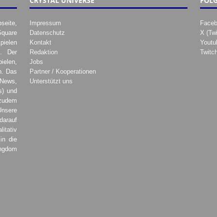
CRYSTAL UNIVERSE
FOLG
seite,
Impressum
Face
Square
Datenschutz
X (Twi
pielen
Kontakt
Youtu
. Der
Redaktion
Twitc
ielen,
Jobs
h. Das
Partner / Kooperationen
 News,
Unterstützt uns
s) und
zudem
Unsere
darauf
tativ
in die
ingdom