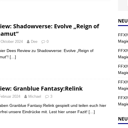
Y
s nördliche Kreszentia – Fork-Turm: Magie – Hallen II
FINAL
NEU
iew: Shadowverse: Evolve „Reign of
hamut“
FFXIV
s nördliche Kreszentia – Fork-Turm: Magie – Boss 2: Schwerttänzer
Magie
 Oktober 2024
Dee
0
Y
FFXIV
hier Dees Review zu Shadowverse: Evolve „Reign of
Magi
mut“!
[…]
s nördliche Kreszentia – Fork-Turm: Magie – Boss 4: Index (Normal)
FFXIV
Magie
FFXIV
iew: Granblue Fantasy:Relink
Magie
Februar 2024
Michael
3
FFXIV
Magie
aben Granblue Fantasy:Relink gespielt und teilen euch hier
erfrei unsere Eindrücke mit. Lest hier unser Fazit!
[…]
NEU