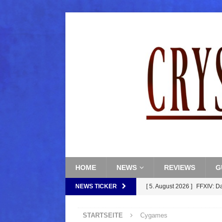
HOME
NEWS
REVIEWS
G
NEWS TICKER
[ 5. August 2026 ]
FFXIV: D
FANTASY
STARTSEITE
Cygames
[ 5. August 2026 ]
FFXIV: Da