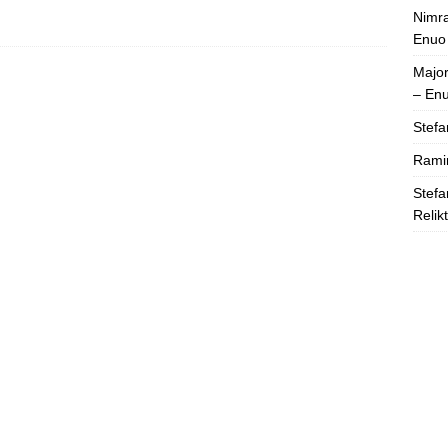
Nimra
Enuo
Majo
– En
Stefa
Rami
Stefa
Relik