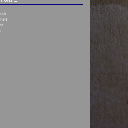
T UNS …
book
tter)
be
h