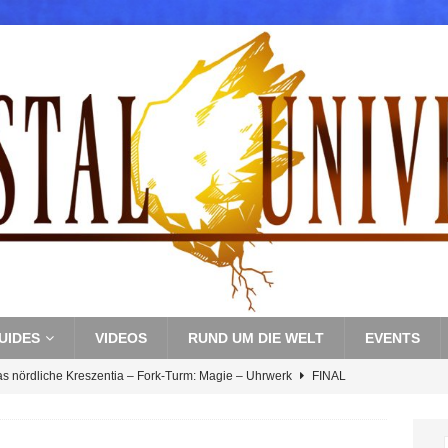
UIDES
VIDEOS
RUND UM DIE WELT
EVENTS
as nördliche Kreszentia – Fork-Turm: Magie – Uhrwerk
FINAL
s nördliche Kreszentia – Fork-Turm: Magie – Boss 3: Nekrophobia