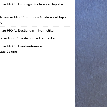
l
zu
FFXIV: Prüfungs Guide – Zel Tajaal –
rNossi
zu
FFXIV: Prüfungs Guide – Zel Tajaal
uo
n
zu
FFXIV: Bestiarium – Hermetiker
ra
zu
FFXIV: Bestiarium – Hermetiker
n
zu
FFXIV: Eureka-Anemos:
tausrüstung