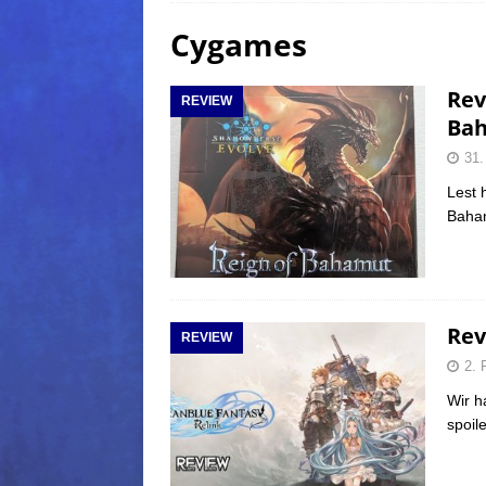
Cygames
(Normal)
FINAL FANTAS
[ 5. August 2026 ]
FFXIV: Da
Rev
REVIEW
FANTASY
Ba
[ 5. August 2026 ]
FFXIV: Da
31.
(Normal)
FINAL FANTAS
Lest 
Baha
[ 5. August 2026 ]
FFXIV: Da
FINAL FANTASY
Rev
REVIEW
2. 
Wir h
spoil