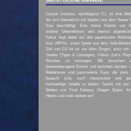
DAS IST CRYSTAL UNIVERSE!
Crystal Universe, nachfolgend CU, ist eine Web
die sich thematisch mit Spielen aus dem Hause 
Enix beschäftigt. Eine kleine Palette von S
anderer Unternehmen wird ebenso abgedeckt
Fokus liegt dabei auf den japanischen Rollensp
kurz JRPGs, sowie Spiele aus dem Indie-Bereic
Ziel von CU ist es vor allen Dingen, euch mit
Guides (Tipps & Lösungen), Videos (Let’s Play
Reviews zu versorgen. Wir besuchen 
themenbezogene Events und berichten darüber. 
Redakteure sind passionierte Fans, die stets 
bedacht sind, euch interessante und quali
hochwertige Inhalte zu bieten. Taucht mit uns 
Welten von Final Fantasy, Dragon Quest, K
Hearts und viele weitere ein!