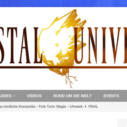
UIDES
VIDEOS
RUND UM DIE WELT
EVENTS
as nördliche Kreszentia – Fork-Turm: Magie – Uhrwerk
FINAL
s nördliche Kreszentia – Fork-Turm: Magie – Boss 3: Nekrophobia