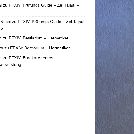
l
zu
FFXIV: Prüfungs Guide – Zel Tajaal –
rNossi
zu
FFXIV: Prüfungs Guide – Zel Tajaal
uo
n
zu
FFXIV: Bestiarium – Hermetiker
ra
zu
FFXIV: Bestiarium – Hermetiker
n
zu
FFXIV: Eureka-Anemos:
tausrüstung