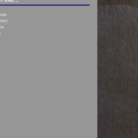
T UNS …
book
tter)
be
h