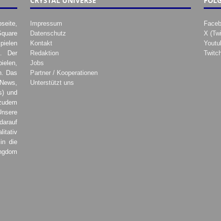
CRYSTAL UNIVERSE
FOLG
seite,
Impressum
Face
Square
Datenschutz
X (Twi
pielen
Kontakt
Youtu
. Der
Redaktion
Twitc
ielen,
Jobs
h. Das
Partner / Kooperationen
 News,
Unterstützt uns
s) und
zudem
Unsere
darauf
tativ
in die
ingdom