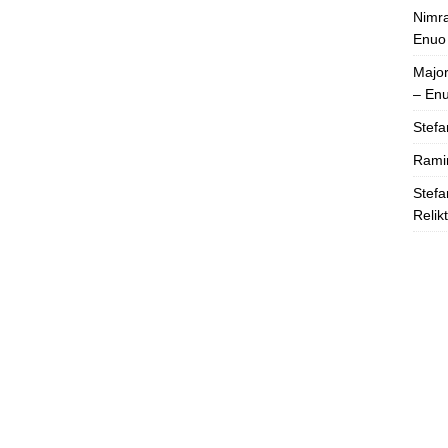
Nimra
Enuo
Majo
– En
Stefa
Rami
Stefa
Relik