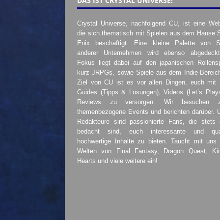
DAS IST CRYSTAL UNIVERSE!
Crystal Universe, nachfolgend CU, ist eine Web
die sich thematisch mit Spielen aus dem Hause 
Enix beschäftigt. Eine kleine Palette von S
anderer Unternehmen wird ebenso abgedeckt
Fokus liegt dabei auf den japanischen Rollensp
kurz JRPGs, sowie Spiele aus dem Indie-Bereic
Ziel von CU ist es vor allen Dingen, euch mit
Guides (Tipps & Lösungen), Videos (Let’s Play
Reviews zu versorgen. Wir besuchen 
themenbezogene Events und berichten darüber. 
Redakteure sind passionierte Fans, die stets 
bedacht sind, euch interessante und quali
hochwertige Inhalte zu bieten. Taucht mit uns 
Welten von Final Fantasy, Dragon Quest, K
Hearts und viele weitere ein!