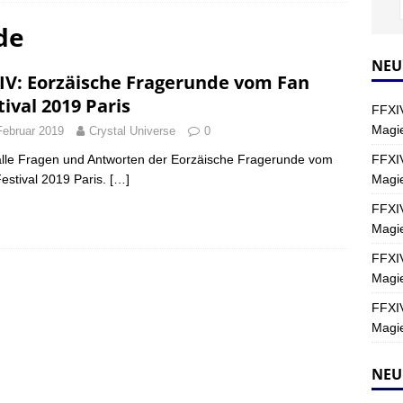
de
Y
s nördliche Kreszentia – Fork-Turm: Magie – Hallen II
FINAL
NEU
IV: Eorzäische Fragerunde vom Fan
tival 2019 Paris
FFXIV
s nördliche Kreszentia – Fork-Turm: Magie – Boss 2: Schwerttänzer
Magie
Februar 2019
Crystal Universe
0
Y
FFXIV
alle Fragen und Antworten der Eorzäische Fragerunde vom
Magi
estival 2019 Paris.
[…]
s nördliche Kreszentia – Fork-Turm: Magie – Boss 4: Index (Normal)
FFXIV
Magie
FFXIV
Magie
FFXIV
Magie
NEU