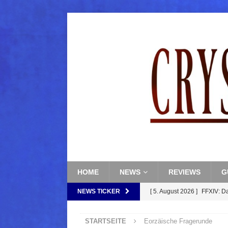
HOME
NEWS
REVIEWS
G
NEWS TICKER
[ 5. August 2026 ]
FFXIV: D
FANTASY
STARTSEITE
Eorzäische Fragerunde
[ 5. August 2026 ]
FFXIV: Da