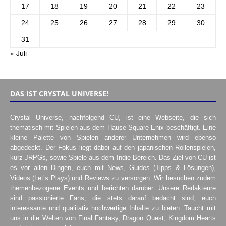
17
18
19
20
21
22
23
24
25
26
27
28
29
30
31
« Juli
DAS IST CRYSTAL UNIVERSE!
Crystal Universe, nachfolgend CU, ist eine Webseite, die sich
thematisch mit Spielen aus dem Hause Square Enix beschäftigt. Eine
kleine Palette von Spielen anderer Unternehmen wird ebenso
abgedeckt. Der Fokus liegt dabei auf den japanischen Rollenspielen,
kurz JRPGs, sowie Spiele aus dem Indie-Bereich. Das Ziel von CU ist
es vor allen Dingen, euch mit News, Guides (Tipps & Lösungen),
Videos (Let’s Plays) und Reviews zu versorgen. Wir besuchen zudem
themenbezogene Events und berichten darüber. Unsere Redakteure
sind passionierte Fans, die stets darauf bedacht sind, euch
interessante und qualitativ hochwertige Inhalte zu bieten. Taucht mit
uns in die Welten von Final Fantasy, Dragon Quest, Kingdom Hearts