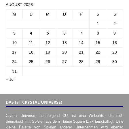
AUGUST 2026
M
D
M
D
F
S
S
1
2
3
4
5
6
7
8
9
10
11
12
13
14
15
16
17
18
19
20
21
22
23
24
25
26
27
28
29
30
31
« Juli
DAS IST CRYSTAL UNIVERSE!
Crystal Universe, nachfolgend CU, ist eine Webseite, die sich
thematisch mit Spielen aus dem Hause Square Enix beschäftigt. Eine
kleine Palette von Spielen anderer Unternehmen wird ebenso