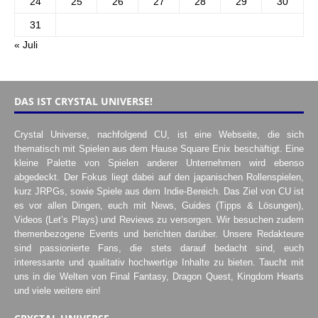
24
25
26
27
28
29
30
31
« Juli
DAS IST CRYSTAL UNIVERSE!
Crystal Universe, nachfolgend CU, ist eine Webseite, die sich
thematisch mit Spielen aus dem Hause Square Enix beschäftigt. Eine
kleine Palette von Spielen anderer Unternehmen wird ebenso
abgedeckt. Der Fokus liegt dabei auf den japanischen Rollenspielen,
kurz JRPGs, sowie Spiele aus dem Indie-Bereich. Das Ziel von CU ist
es vor allen Dingen, euch mit News, Guides (Tipps & Lösungen),
Videos (Let’s Plays) und Reviews zu versorgen. Wir besuchen zudem
themenbezogene Events und berichten darüber. Unsere Redakteure
sind passionierte Fans, die stets darauf bedacht sind, euch
interessante und qualitativ hochwertige Inhalte zu bieten. Taucht mit
uns in die Welten von Final Fantasy, Dragon Quest, Kingdom Hearts
und viele weitere ein!