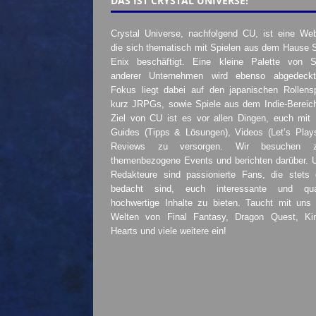
DAS IST CRYSTAL UNIVERSE!
Crystal Universe, nachfolgend CU, ist eine Web
die sich thematisch mit Spielen aus dem Hause 
Enix beschäftigt. Eine kleine Palette von S
anderer Unternehmen wird ebenso abgedeckt
Fokus liegt dabei auf den japanischen Rollensp
kurz JRPGs, sowie Spiele aus dem Indie-Bereic
Ziel von CU ist es vor allen Dingen, euch mit
Guides (Tipps & Lösungen), Videos (Let’s Play
Reviews zu versorgen. Wir besuchen 
themenbezogene Events und berichten darüber. 
Redakteure sind passionierte Fans, die stets 
bedacht sind, euch interessante und quali
hochwertige Inhalte zu bieten. Taucht mit uns 
Welten von Final Fantasy, Dragon Quest, K
Hearts und viele weitere ein!