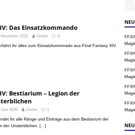
Y
s nördliche Kreszentia – Fork-Turm: Magie – Hallen II
FINAL
NEU
IV: Das Einsatzkommando
 November 2020
Stefan
9
FFXIV
s nördliche Kreszentia – Fork-Turm: Magie – Boss 2: Schwerttänzer
Magie
erfahrt ihr alles zum Einsatzkommnado aus Final Fantasy XIV.
Y
FFXIV
Magi
s nördliche Kreszentia – Fork-Turm: Magie – Boss 4: Index (Normal)
FFXIV
Magie
FFXIV
IV: Bestiarium – Legion der
Magie
terblichen
FFXIV
Magie
 Juni 2020
Stefan
1
findet ihr alle Ränge und Einträge aus dem Bestiarium der
NEU
n der Unsterblichen.
[…]