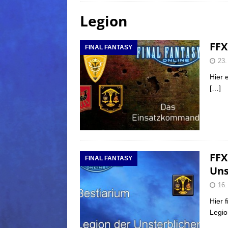
Legion
(Normal)
FINAL FANTAS
[ 5. August 2026 ]
FFXIV: Da
FFX
FINAL FANTASY
FANTASY
23.
[ 5. August 2026 ]
FFXIV: Da
Hier 
(Normal)
FINAL FANTAS
[…]
[ 5. August 2026 ]
FFXIV: Da
FINAL FANTASY
FFX
FINAL FANTASY
Uns
16.
Hier 
Legio