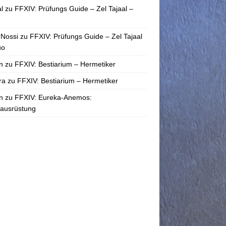
l
zu
FFXIV: Prüfungs Guide – Zel Tajaal –
rNossi
zu
FFXIV: Prüfungs Guide – Zel Tajaal
uo
n
zu
FFXIV: Bestiarium – Hermetiker
ra
zu
FFXIV: Bestiarium – Hermetiker
n
zu
FFXIV: Eureka-Anemos:
tausrüstung