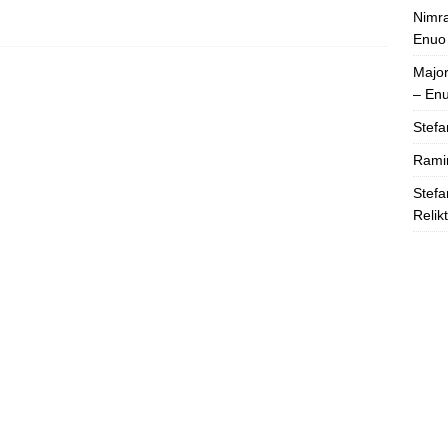
Nimra
Enuo
Majo
– En
Stefa
Rami
Stefa
Relik