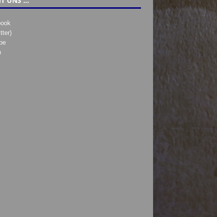
T UNS …
book
tter)
be
h