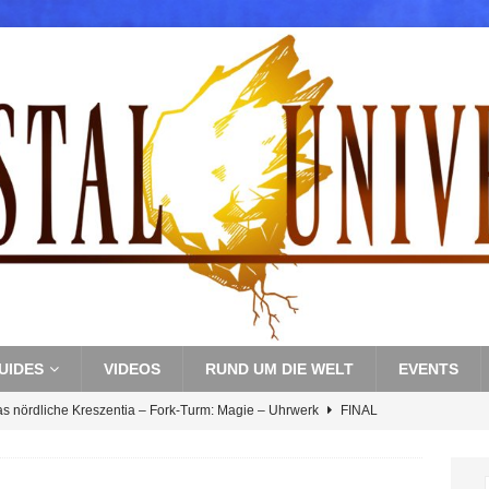
UIDES
VIDEOS
RUND UM DIE WELT
EVENTS
as nördliche Kreszentia – Fork-Turm: Magie – Uhrwerk
FINAL
s nördliche Kreszentia – Fork-Turm: Magie – Boss 3: Nekrophobia