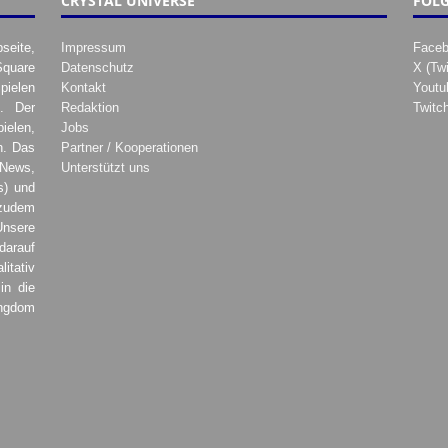
CRYSTAL UNIVERSE
FOLG
seite,
Impressum
Face
Square
Datenschutz
X (Twi
pielen
Kontakt
Youtu
. Der
Redaktion
Twitc
ielen,
Jobs
h. Das
Partner / Kooperationen
 News,
Unterstützt uns
s) und
zudem
Unsere
darauf
tativ
in die
ingdom